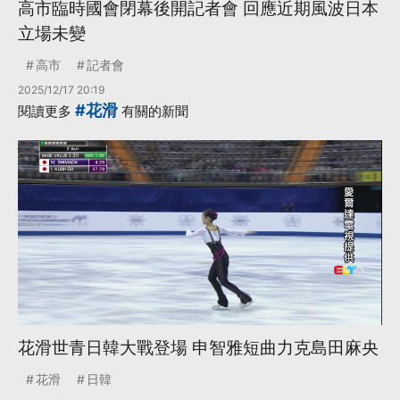
高市臨時國會閉幕後開記者會 回應近期風波日本
立場未變
高市
記者會
2025/12/17 20:19
#花滑
閱讀更多
有關的新聞
花滑世青日韓大戰登場 申智雅短曲力克島田麻央
花滑
日韓