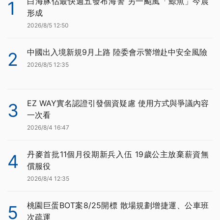
白海豚估最快週五發布海警 另一颱風「鯨魚」今晨
1
形成
2026/8/5 12:50
中國出入境新規9月上路 陸委會示警增赴中安全風險
2
2026/8/5 12:35
EZ WAY實名認證引發個資疑慮 使用方式與爭議內容
3
一次看
2026/8/4 16:47
丹麥首批11個月役期新兵入伍 19歲公主放棄薪資無
4
償服役
2026/8/4 12:35
桃園巨蛋BOT案8/25開標 散場規劃增捷運、公車班
5
次疏運