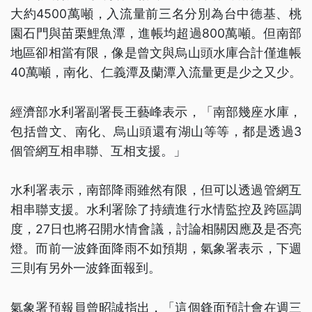
大約4500萬噸，入流量前三名分別為台中德基、桃
園石門與苗栗鯉魚潭，進帳均超過800萬噸。但南部
地區卻相當有限，像是曾文與烏山頭水庫合計僅進帳
40萬噸，南化、仁義潭及蘭潭入流量更是少之又少。
經濟部水利署副署長王藝峰表示，「南部幾座水庫，
包括曾文、南化、烏山頭還有湖山等等，都是透過3
個管網互相串聯、互相支援。」
水利署表示，南部降雨雖然有限，但可以透過管網互
相串聯支援。水利署除了持續進行水情監控及跨區調
度，27日也將召開水情會議，討論相關因應及是否亮
燈。而前一波鋒面降雨不如預期，氣象署表示，下週
三則有另外一波鋒面報到。
氣象署預報員曾昭誠指出，「這個鋒面預計會在週三