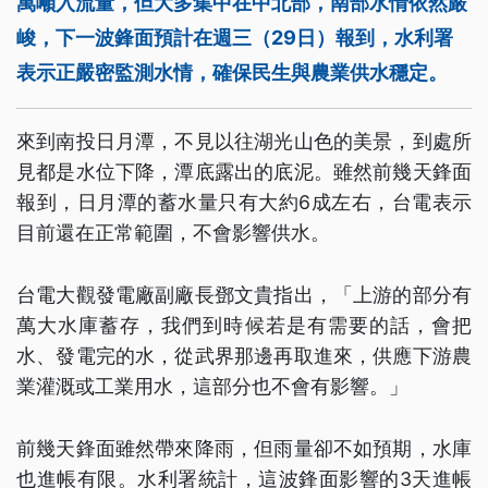
萬噸入流量，但大多集中在中北部，南部水情依然嚴
峻，下一波鋒面預計在週三（29日）報到，水利署
表示正嚴密監測水情，確保民生與農業供水穩定。
來到南投日月潭，不見以往湖光山色的美景，到處所
見都是水位下降，潭底露出的底泥。雖然前幾天鋒面
報到，日月潭的蓄水量只有大約6成左右，台電表示
目前還在正常範圍，不會影響供水。
台電大觀發電廠副廠長鄧文貴指出，「上游的部分有
萬大水庫蓄存，我們到時候若是有需要的話，會把
水、發電完的水，從武界那邊再取進來，供應下游農
業灌溉或工業用水，這部分也不會有影響。」
前幾天鋒面雖然帶來降雨，但雨量卻不如預期，水庫
也進帳有限。水利署統計，這波鋒面影響的3天進帳