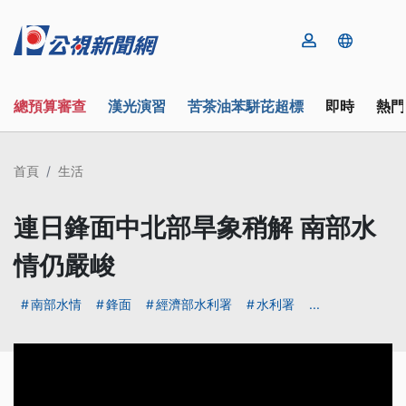
總預算審查
漢光演習
苦茶油苯駢芘超標
即時
熱門
首頁
生活
連日鋒面中北部旱象稍解 南部水
情仍嚴峻
南部水情
鋒面
經濟部水利署
水利署
...