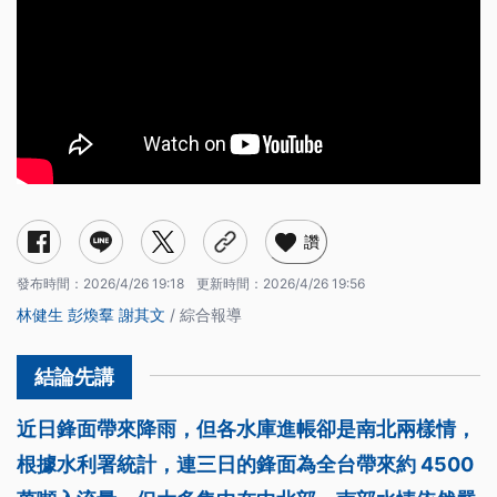
讚
發布時間：
2026/4/26 19:18
更新時間：
2026/4/26 19:56
林健生
彭煥羣
謝其文
/ 綜合報導
近日鋒面帶來降雨，但各水庫進帳卻是南北兩樣情，
根據水利署統計，連三日的鋒面為全台帶來約 4500