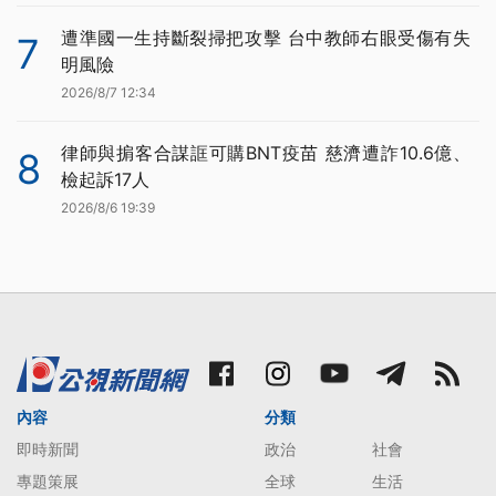
遭準國一生持斷裂掃把攻擊 台中教師右眼受傷有失
7
明風險
2026/8/7 12:34
律師與掮客合謀誆可購BNT疫苗 慈濟遭詐10.6億、
8
檢起訴17人
2026/8/6 19:39
內容
分類
即時新聞
政治
社會
專題策展
全球
生活