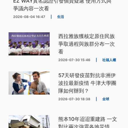
EZ WAY實名認證引發個資疑慮 使用方式與
爭議內容一次看
2026-08-04 16:47
|
生活
西拉雅族獲核定原住民族
爭取過程與族群分布一次
看
2026-07-30 15:46
|
社福人權
57天研發疫苗對抗非洲伊
波拉最新疫情 牛津大學團
隊如何辦到？
2026-07-30 18:38
|
全球
熊本10年迢迢重建路 一文
對比兩次強震各地災情