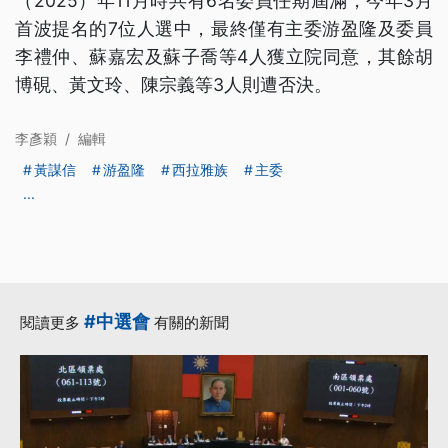
（2025）年11月時共有6名委員任期屆滿，今年3月
首波提名的7位人選中，最終僅有主委游盈隆及委員
李禮仲、蘇嘉宏及蘇子喬等4人獲立院同意，其餘胡
博硯、黃文玲、陳宗義等3人則遭否決。
李彥穎
/
編輯
黃謀信
游盈隆
西拉雅族
主委
...
#中選會
閱讀更多
有關的新聞