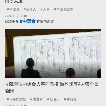
補提人選
中選會
提名人
人事
中選會主委
2026/4/10 19:40
#中選會
閱讀更多
有關的新聞
立院表決中選會人事同意權 游盈隆等4人獲全票
過關
人事同意權
中選會
提名人
委員會
...
2026/3/13 15:46