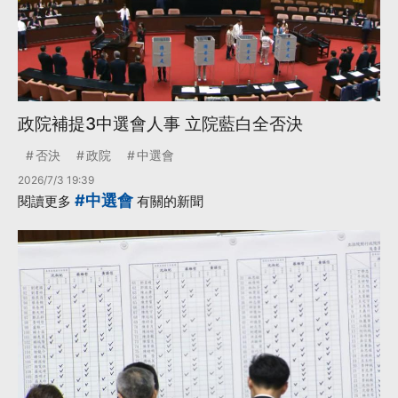
政院補提3中選會人事 立院藍白全否決
否決
政院
中選會
2026/7/3 19:39
#中選會
閱讀更多
有關的新聞