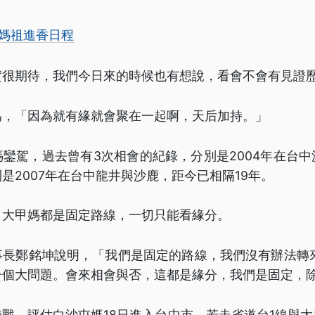
屯媽祖進香日程
實很期待，我們今日來的時候也有想說，看會不會有見證
為，「因為就有緣就會聚在一起啊，天后加持。」
鑾駕，過去曾有3次相會的紀錄，分別是2004年在台
是2007年在台中龍井與沙鹿，距今已相隔19年。
，大甲媽都是固定路線，一切只能看緣分。
事長鄭銘坤說明，「我們是固定的路線，我們沒有辦法轉來
一個大問題。會來相會與否，這都是緣分，我們是固定，
戰，評估白沙屯媽18日進入台中市，若走省道台1線與