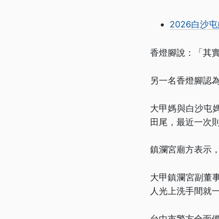
2026白沙
香燈腳說：「其
另一名香燈腳認
大甲媽與白沙屯媽
田尾，最近一次則
鎮瀾宮廟方表示
大甲鎮瀾宮副董
人光上洗手間就
台中市警方全面備