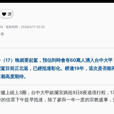
讚
39
更新時間：
2026/4/17 20:32
報導
（17）晚就要起駕，預估到時會有60萬人湧入台中大
駕目前正北返，已經抵達彰化。睽違19年，這次是否能
眾都高度期待。
爐上繞上3圈，台中大甲鎮瀾宮媽祖9日8夜遶境行程，17
香的信眾下午提早抵達，除了參與一年一度的宗教盛事，