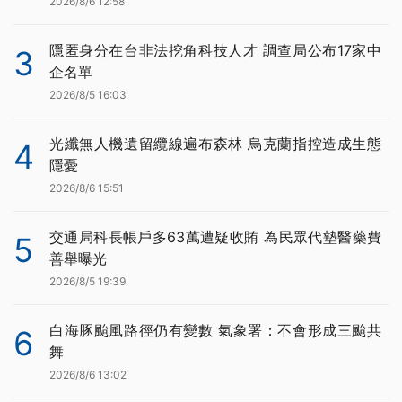
2026/8/6 12:58
隱匿身分在台非法挖角科技人才 調查局公布17家中
3
企名單
2026/8/5 16:03
光纖無人機遺留纜線遍布森林 烏克蘭指控造成生態
4
隱憂
2026/8/6 15:51
交通局科長帳戶多63萬遭疑收賄 為民眾代墊醫藥費
5
善舉曝光
2026/8/5 19:39
白海豚颱風路徑仍有變數 氣象署：不會形成三颱共
6
舞
2026/8/6 13:02