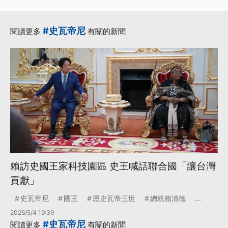
#史瓦帝尼
閱讀更多
有關的新聞
賴訪史國王家科技園區 史王喊話聯合國「讓台灣
貢獻」
史瓦帝尼
國王
恩史瓦帝三世
總統賴清德
...
2026/5/4 19:39
#史瓦帝尼
閱讀更多
有關的新聞