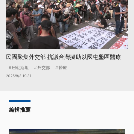
民團聚集外交部 抗議台灣擬助以國屯墾區醫療
巴勒斯坦
外交部
醫療
2025/8/3 19:31
編輯推薦