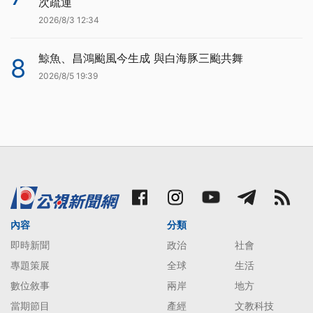
次疏運
2026/8/3 12:34
鯨魚、昌鴻颱風今生成 與白海豚三颱共舞
8
2026/8/5 19:39
內容
分類
即時新聞
政治
社會
專題策展
全球
生活
數位敘事
兩岸
地方
當期節目
產經
文教科技