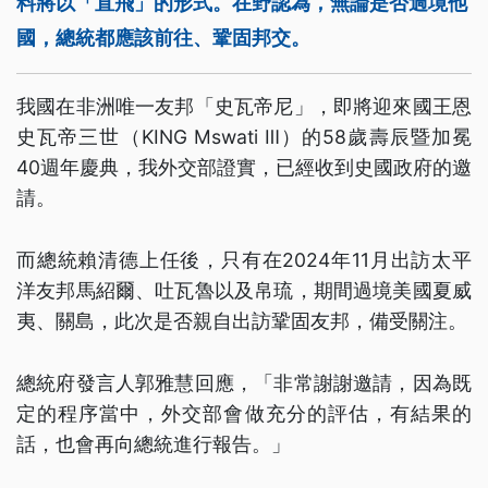
料將以「直飛」的形式。在野認為，無論是否過境他
國，總統都應該前往、鞏固邦交。
我國在非洲唯一友邦「史瓦帝尼」，即將迎來國王恩
史瓦帝三世（KING Mswati Ⅲ）的58歲壽辰暨加冕
40週年慶典，我外交部證實，已經收到史國政府的邀
請。
而總統賴清德上任後，只有在2024年11月出訪太平
洋友邦馬紹爾、吐瓦魯以及帛琉，期間過境美國夏威
夷、關島，此次是否親自出訪鞏固友邦，備受關注。
總統府發言人郭雅慧回應，「非常謝謝邀請，因為既
定的程序當中，外交部會做充分的評估，有結果的
話，也會再向總統進行報告。」