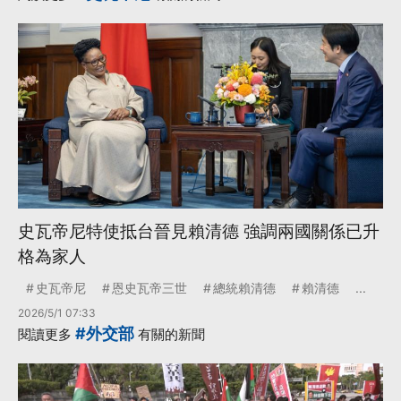
史瓦帝尼特使抵台晉見賴清德 強調兩國關係已升
格為家人
史瓦帝尼
恩史瓦帝三世
總統賴清德
賴清德
...
2026/5/1 07:33
#外交部
閱讀更多
有關的新聞