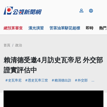
總預算審查
漢光演習
苦茶油苯駢芘超標
即時
熱門
首頁
政治
賴清德受邀4月訪史瓦帝尼 外交部
證實評估中
史瓦帝尼
恩史瓦帝三世
賴清德出訪
外交部
...