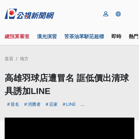
總預算審查
漢光演習
苦茶油苯駢芘超標
即時
熱門
首頁
地方
高雄羽球店遭冒名 誆低價出清球
具誘加LINE
冒名
消費者
店家
LINE
...