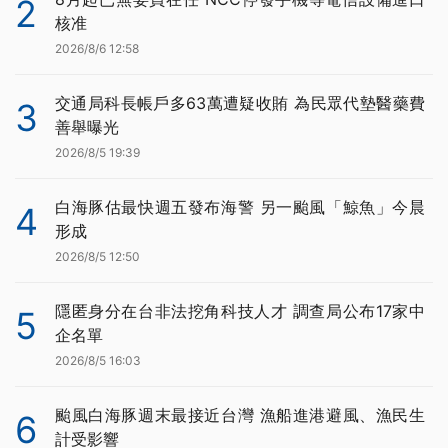
2
核准
2026/8/6 12:58
交通局科長帳戶多63萬遭疑收賄 為民眾代墊醫藥費
3
善舉曝光
2026/8/5 19:39
白海豚估最快週五發布海警 另一颱風「鯨魚」今晨
4
形成
2026/8/5 12:50
隱匿身分在台非法挖角科技人才 調查局公布17家中
5
企名單
2026/8/5 16:03
颱風白海豚週末最接近台灣 漁船進港避風、漁民生
6
計受影響