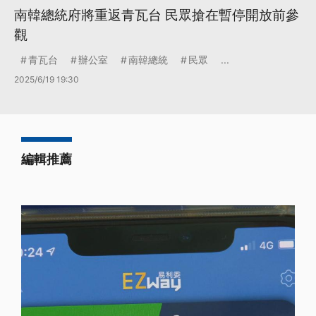
南韓總統府將重返青瓦台 民眾搶在暫停開放前參
觀
青瓦台
辦公室
南韓總統
民眾
...
2025/6/19 19:30
編輯推薦