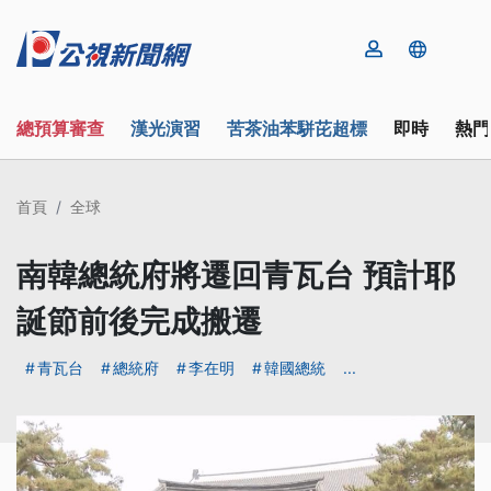
總預算審查
漢光演習
苦茶油苯駢芘超標
即時
熱門
首頁
全球
南韓總統府將遷回青瓦台 預計耶
誕節前後完成搬遷
青瓦台
總統府
李在明
韓國總統
...