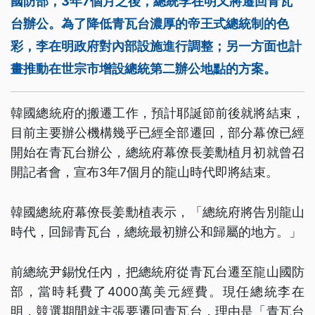
國防部，3年7個月之後，總統李在明又將遷回青瓦
台辦公。為了降低青瓦台濃厚的帝王式總統制的色
彩，李在明政府對內部設施進行調整；另一方面也計
畫推動在世宗市增設總統第二辦公地點的方案。
韓國總統府的搬遷工作，預計耶誕節前後就將結束，
目前主要辦公機構幾乎已經全部遷回，部分幕僚已經
開始在青瓦台辦公，總統府幕僚長姜勳植月初就曾召
開記者會，宣布3年7個月的龍山時代即將結束。
韓國總統府幕僚長姜勳植表示，「總統府將告別龍山
時代，回歸青瓦台，總統最初辦公和歸屬的地方。」
前總統尹錫悅任內，把總統府從青瓦台遷至龍山國防
部，當時耗費了4000萬美元經費。現任總統李在
明，競選期間就主張要遷回青瓦台，理由是「青瓦台