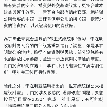
擁有完善的安全、禮賓與外交基礎設施，更符合成本
效益與運作效率。」青瓦台內部有總統官邸、總統辦
公與會客的本館、三棟幕僚辦公用的與民館、接待外
賓的迎賓館'、以及記者使用的春秋館。
為了降低青瓦台濃厚的"帝王式總統制"色彩，李在明
政府對青瓦台的內部設施重新進行了調整，像是李在
明辦公的地點，將從本館遷到與民館，部分設施將有
限的開放民眾參觀，並進一步放寬與民溝通的廣度。
而由於官邸尚在施工，李在明仍將繼續住在漢南洞住
所，明年完工後再另行搬遷。
除此之外，李在明競選時提出的「世宗總統辦公大樓
建設計畫」，由於涉及敏感的"遷都修憲"問題，要想
按原訂目標在2030年完成，並非易事，有可能朝
「增設總統第二辦公地點」的方向推進。