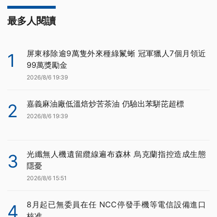
最多人閱讀
屏東移除逾9萬隻外來種綠鬣蜥 冠軍獵人7個月領近
1
99萬獎勵金
2026/8/6 19:39
嘉義麻油廠低溫焙炒苦茶油 仍驗出苯駢芘超標
2
2026/8/6 19:39
光纖無人機遺留纜線遍布森林 烏克蘭指控造成生態
3
隱憂
2026/8/6 15:51
8月起已無委員在任 NCC停發手機等電信設備進口
4
核准