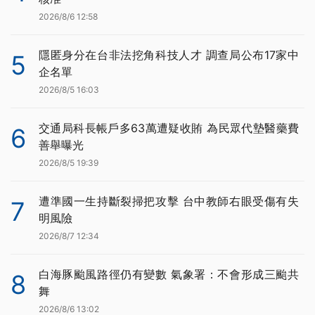
2026/8/6 12:58
隱匿身分在台非法挖角科技人才 調查局公布17家中
5
企名單
2026/8/5 16:03
交通局科長帳戶多63萬遭疑收賄 為民眾代墊醫藥費
6
善舉曝光
2026/8/5 19:39
遭準國一生持斷裂掃把攻擊 台中教師右眼受傷有失
7
明風險
2026/8/7 12:34
白海豚颱風路徑仍有變數 氣象署：不會形成三颱共
8
舞
2026/8/6 13:02