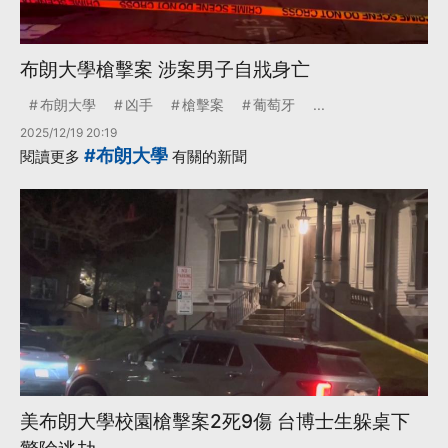
布朗大學槍擊案 涉案男子自戕身亡
布朗大學
凶手
槍擊案
葡萄牙
...
2025/12/19 20:19
#布朗大學
閱讀更多
有關的新聞
美布朗大學校園槍擊案2死9傷 台博士生躲桌下