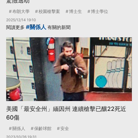
驚險逃劫
布朗大學
校園槍擊案
博士生
博士學位
2025/12/14 19:10
#關係人
閱讀更多
有關的新聞
美國「最安全州」緬因州 連續槍擊已釀22死近
60傷
關係人
保齡球館
安全
2023/10/26 19:31