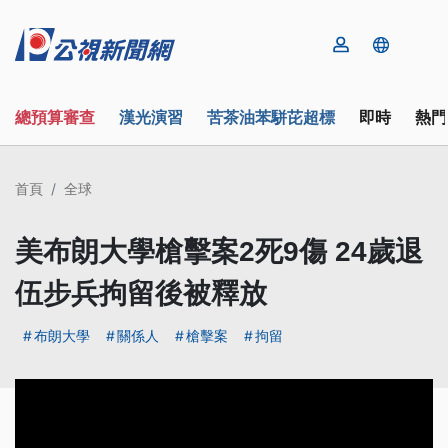
總預算審查
漢光演習
苦茶油苯駢芘超標
即時
熱門
首頁
全球
美布朗大學槍擊案2死9傷 24歲退
伍步兵拘留後被釋放
布朗大學
關係人
槍擊案
拘留