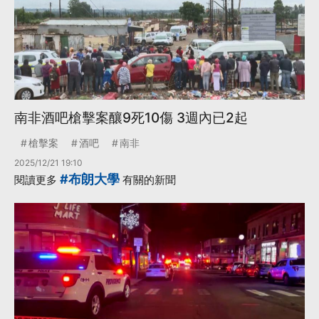
南非酒吧槍擊案釀9死10傷 3週內已2起
槍擊案
酒吧
南非
2025/12/21 19:10
#布朗大學
閱讀更多
有關的新聞