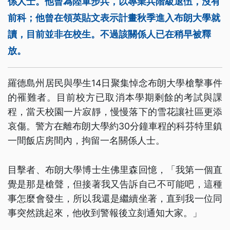
係人士。他曾為陸軍步兵，以專業兵階級退伍，沒有
前科；他曾在領英貼文表示計畫秋季進入布朗大學就
讀，目前並非在校生。不過該關係人已在稍早被釋
放。
羅德島州居民與學生14日聚集悼念布朗大學槍擊事件
的罹難者。目前校方已取消本學期剩餘的考試與課
程，當天校園一片寂靜，慢慢落下的雪花讓社區更添
哀傷。警方在離布朗大學約30分鐘車程的科芬特里鎮
一間飯店房間內，拘留一名關係人士。
目擊者、布朗大學博士生佛里森回憶，「我第一個直
覺是那是槍聲，但接著我又告訴自己不可能吧，這種
事怎麼會發生，所以我還是繼續坐著，直到我一位同
事突然跳起來，他收到警報後立刻通知大家。」