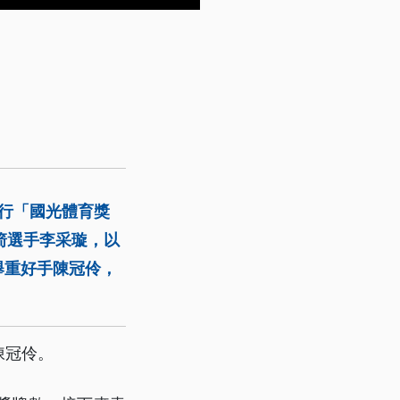
舉行「國光體育獎
箭選手李采璇，以
舉重好手陳冠伶，
陳冠伶。