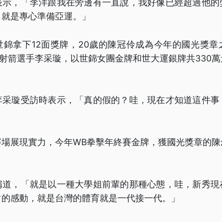
表示，「李洋跟我在旁邊有一直說，我好像已經超過他的
，就是專心準備亞運。」
世錦拿下12面獎牌，20歲的陳冠伶成為今年的國光獎章
歲的射箭選手李采璇，以世錦女團金牌和世大運銀牌共330
。
李采璇受訪時表示，「真的假的？哇，現在才知道這件事
賽場展現實力，今年WB拳擊年終賽金牌，獲國光獎章的陳
稱道，「就是以一種大學姐前輩的那種心態，哇，新秀現
常的感動，就是台灣的體育就是一代接一代。」