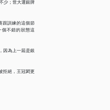
不少；世大運銀牌
賽跟訓練的這個節
一個不錯的狀態這
，因為上一屆是銀
被拒絕，王冠閎更