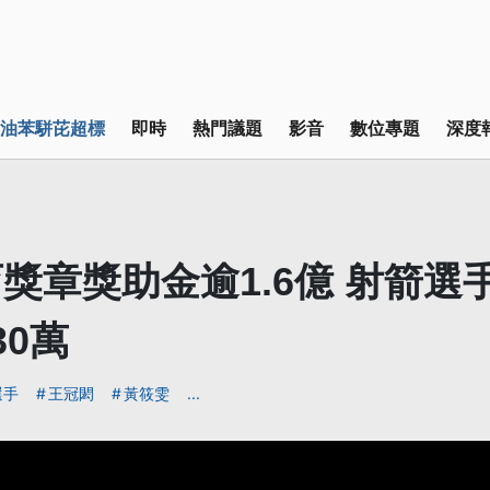
油苯駢芘超標
即時
熱門議題
影音
數位專題
深度
獎章獎助金逾1.6億 射箭選
30萬
選手
王冠閎
黃筱雯
...