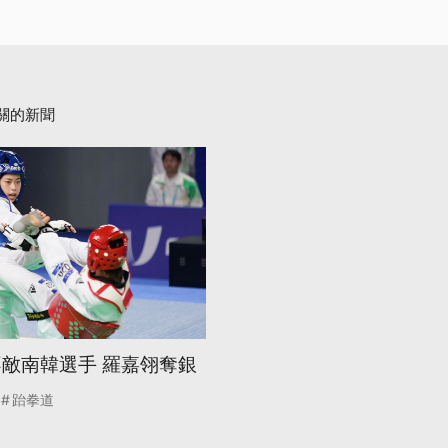
關的新聞
不敵南韓選手 羅嘉翎奪銀
跆拳道