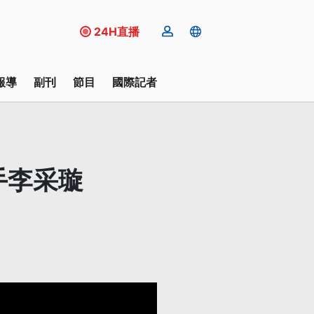
24H直播
報導
副刊
節目
國際記者
手李采璇