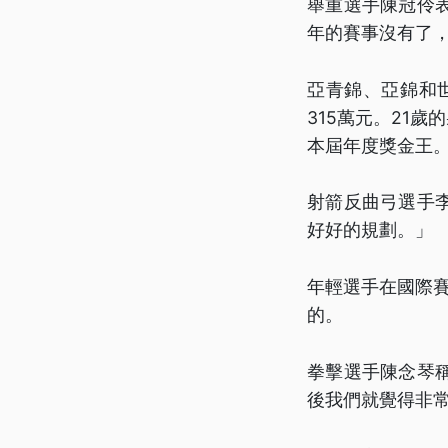
舉重選手陳冠伶
年的賽事沒有了
亞青錦、亞錦和
315萬元。21
本屆年度獎金王
射箭反曲弓選手
好好的規劃。」
年輕選手在國際
的。
拳擊選手陳念琴
後我們就覺得非