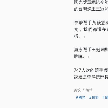
國光獎章總結今
的台灣蝶王王冠閎
拳擊選手黃筱雯
奏，我們都還在
樣。」
游泳選手王冠閎
牌嘛。」
747人次的選
說這是李洋接部
姜筑
/
編輯
國光
射箭