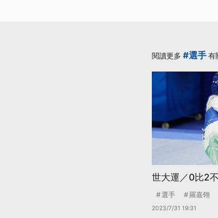
#選手
閱讀更多
有
世大運／0比2
選手
羅嘉翎
2023/7/31 19:31