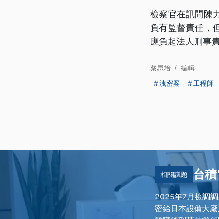
檢察官在訊問陳
負有監督責任，
應負起法人刑事
蔡思培
/
編輯
洩密案
工程師
台積
相關議題
2025年7月檢
密給日本設備大廠