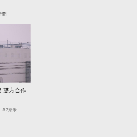
新聞
 雙方合作
2奈米
...