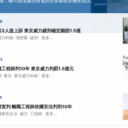
職，極可能洩漏台積電的營業秘密及機密資訊。
48
3人提上訴 東京威力緩刑確定願賠1.5億
·
·
·
威力科創
洩密案
緩刑
更多...
03
工程師判10年 東京威力判罰1.5億元
·
·
·
師
東京
東京威力科創
更多...
45
宣判 離職工程師依國安法判刑10年
·
·
·
國家安全法
威力
工程師
更多...