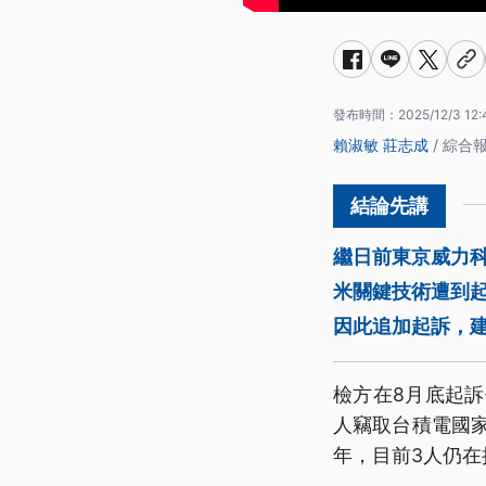
發布時間：
2025/12/3 12:
賴淑敏
莊志成
/ 綜合
繼日前東京威力
米關鍵技術遭到
因此追加起訴，建
檢方在8月底起
人竊取台積電國家
年，目前3人仍在