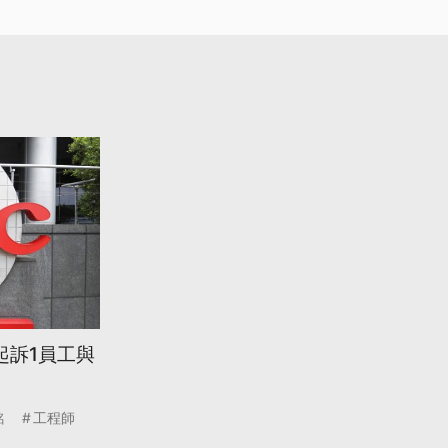
起訴1員工與
銘
工程師