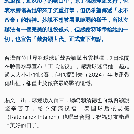
式退役，近600字的獨白中，除了感謝球迷支持，也
表示腳傷為她帶來了沉重打擊，但仍希望傳遞「永不
放棄」的精神。她說不想被看見脆弱的樣子，所以沒
辦法有一個完美的退役儀式，但感謝羽球帶給她的一
切，也宣告「戴資穎世代」正式畫下句點。
台灣首位世界羽球球后戴資穎拋出震撼彈，7日晚間
在臉書粉專宣布「正式退役」，感謝球迷陪她一起走
過大大小小的比賽，但也提到去（2024）年奧運帶
傷出征，卻僅止於預賽最終戰的遺憾。
貼文一出，球迷湧入留言，總統賴清德也向戴資穎說
聲辛苦了，給予滿滿祝福。泰國球后依瑟儂
（Ratchanok Intanon）也曬出合照，祝福好友能過
上美好的日子。