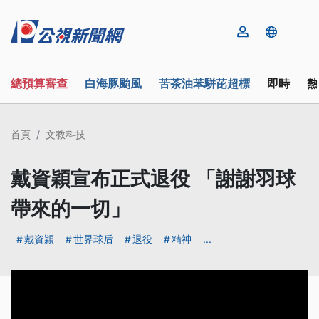
總預算審查
白海豚颱風
苦茶油苯駢芘超標
即時
熱
首頁
文教科技
戴資穎宣布正式退役 「謝謝羽球
帶來的一切」
戴資穎
世界球后
退役
精神
...