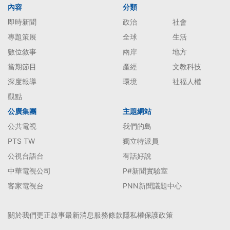
內容
分類
即時新聞
政治
社會
專題策展
全球
生活
數位敘事
兩岸
地方
當期節目
產經
文教科技
深度報導
環境
社福人權
觀點
公廣集團
主題網站
公共電視
我們的島
PTS TW
獨立特派員
公視台語台
有話好說
中華電視公司
P#新聞實驗室
客家電視台
PNN新聞議題中心
關於我們
更正啟事
最新消息
服務條款
隱私權保護政策