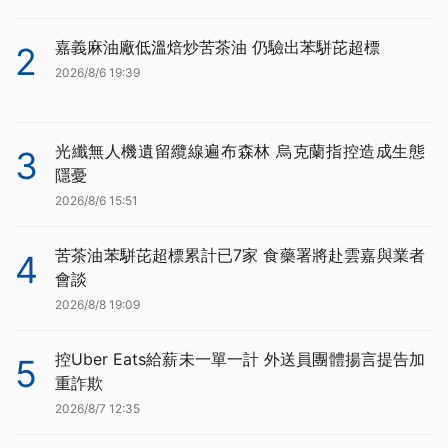
嘉義麻油廠低溫焙炒苦茶油 仍驗出苯駢芘超標
2
2026/8/6 19:39
光纖無人機遺留纜線遍布森林 烏克蘭指控造成生態
3
隱憂
2026/8/6 15:51
苦茶油苯駢芘超標累計已7家 食藥署將赴雲嘉與業者
4
會談
2026/8/8 19:09
控Uber Eats給薪未一單一計 外送員團體揚言提告加
5
重詐欺
2026/8/7 12:35