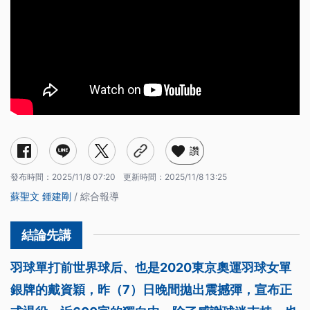
讚
發布時間：
2025/11/8 07:20
更新時間：
2025/11/8 13:25
蘇聖文
鍾建剛
/ 綜合報導
羽球單打前世界球后、也是2020東京奧運羽球女單
銀牌的戴資穎，昨（7）日晚間拋出震撼彈，宣布正