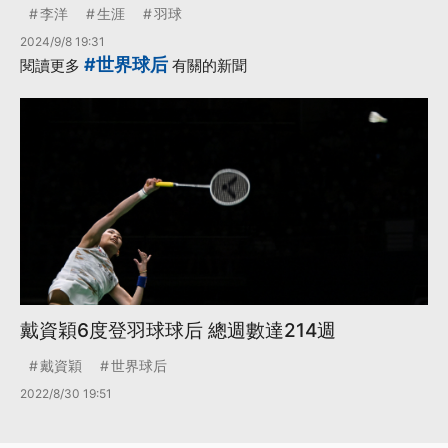
李洋
生涯
羽球
2024/9/8 19:31
#世界球后
閱讀更多
有關的新聞
戴資穎6度登羽球球后 總週數達214週
戴資穎
世界球后
2022/8/30 19:51