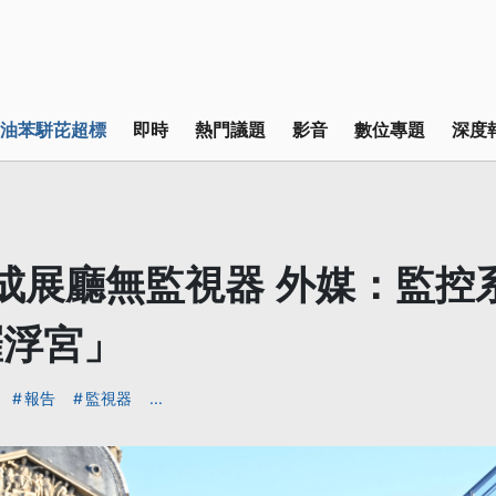
油苯駢芘超標
即時
熱門議題
影音
數位專題
深度
成展廳無監視器 外媒：監控
羅浮宮」
報告
監視器
...