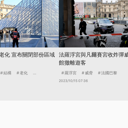
老化 宣布關閉部份區域
法羅浮宮與凡爾賽宮收炸彈威
館撤離遊客
結構
老化
...
羅浮宮
威脅
法國巴黎
2023/10/15 07:36