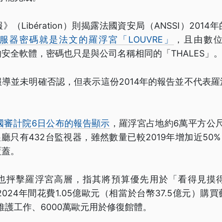
（Libération）則揭露法國資安局（ANSSI）201
服器密碼就是法文的羅浮宮「LOUVRE」
，且由數
理的安全軟體，密碼也只是與公司名稱相同的「THALES」
導並未明確否認，但表示這份2014年的報告並不代表
國審計院6日公布的報告顯示
，羅浮宮占地約6萬平方公尺
展廳只有432台監視器，雖然數量已較2019年增加近50%
覆蓋。
也抨擊羅浮宮高層，指其將預算優先用於「看得見摸
2024年間花費1.05億歐元（相當於台幣37.5億元）
於維護工作、6000萬歐元用於修復館體。