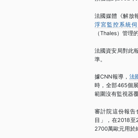
法國媒體《解放報》
浮宮監控系統伺
（Thales）管
法國資安局對此報
準。
據CNN報導，
法
時，全部465個
範圍沒有監視器
審計院這份報告
目」，在2018至
2700萬歐元用