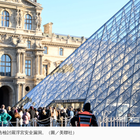
告檢討羅浮宮安全漏洞。（圖／美聯社）