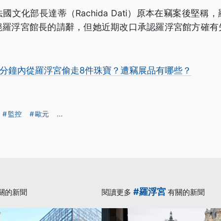
國文化部長達蒂（Rachida Dati）原本在竊案後堅稱
絕羅浮宮館長的請辭，但她近期改口承認羅浮宮館方確有
7分鐘內從羅浮宮偷走8件珠寶？遭竊展品有哪些？
監控
歐元
...
#羅浮宮
關的新聞
閱讀更多
有關的新聞