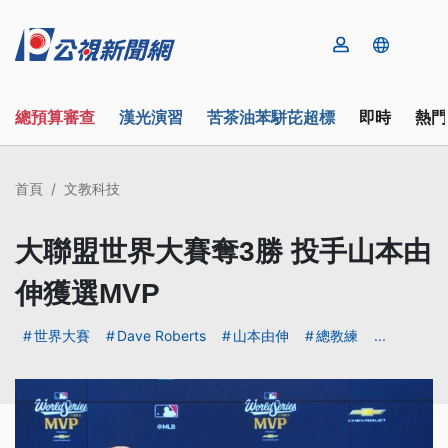
總預算審查
漢光演習
苦茶油苯駢芘超標
即時
熱門
首頁
文教科技
大聯盟世界大賽奪3勝 投手山本由
伸獲選MVP
世界大賽
Dave Roberts
山本由伸
總教練
...