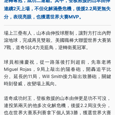
逆轉奪冠，成功二連霸。其中，登板救援的山本由伸
連續2天上場，不但化解滿壘危機，後援2.2局更無失
分，表現亮眼，也獲選世界大賽MVP。
場上三壘有人，山本由伸投球壓制，讓對方打出內野
滾地球，完成再見雙殺。美國職棒大聯盟世界大賽第
7戰，道奇5比4力克藍鳥，逆轉衛冕冠軍。
球員相擁慶祝，從一路落後打到超前，先靠老將
Miguel Rojas，9局上敲出的陽春砲，開轟追平比
分。延長的11局，Will Smith接力敲出致勝砲，關鍵
時刻發威，改變場上風向。
道奇成功封王，登板救援的山本由伸更是功不可沒，
連投第兩天的他多次化解危機，後援2.2局沒失分，
也在世界大賽系列賽拿下個人第3勝，獲選世界大賽