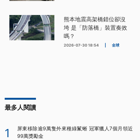
熊本地震高架橋錯位卻沒
垮 是「防落橋」裝置奏效
嗎？
2026-07-30 18:54
|
全球
最多人閱讀
屏東移除逾9萬隻外來種綠鬣蜥 冠軍獵人7個月領近
1
99萬獎勵金