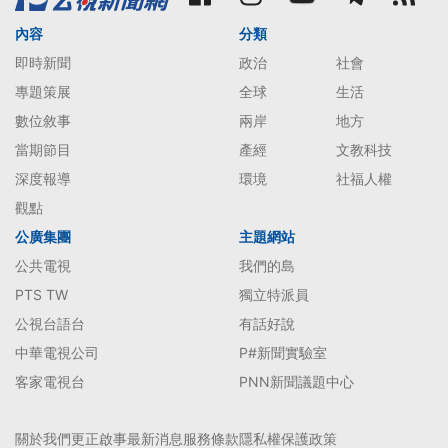
內容
分類
即時新聞
政治
社會
專題策展
全球
生活
數位敘事
兩岸
地方
當期節目
產經
文教科技
深度報導
環境
社福人權
觀點
公廣集團
主題網站
公共電視
我們的島
PTS TW
獨立特派員
公視台語台
有話好說
中華電視公司
P#新聞實驗室
客家電視台
PNN新聞議題中心
關於我們
更正啟事
最新消息
服務條款
隱私權保護政策