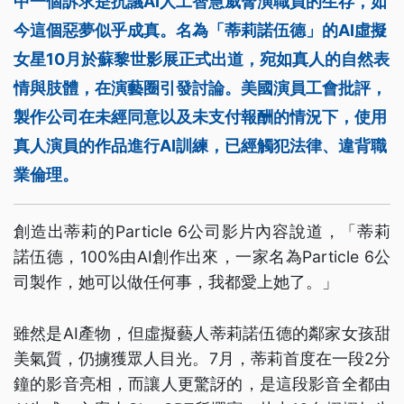
中一個訴求是抗議AI人工智慧威脅演職員的生存，如
今這個惡夢似乎成真。名為「蒂莉諾伍德」的AI虛擬
女星10月於蘇黎世影展正式出道，宛如真人的自然表
情與肢體，在演藝圈引發討論。美國演員工會批評，
製作公司在未經同意以及未支付報酬的情況下，使用
真人演員的作品進行AI訓練，已經觸犯法律、違背職
業倫理。
創造出蒂莉的Particle 6公司影片內容說道，「蒂莉
諾伍德，100%由AI創作出來，一家名為Particle 6公
司製作，她可以做任何事，我都愛上她了。」
雖然是AI產物，但虛擬藝人蒂莉諾伍德的鄰家女孩甜
美氣質，仍擄獲眾人目光。7月，蒂莉首度在一段2分
鐘的影音亮相，而讓人更驚訝的，是這段影音全都由