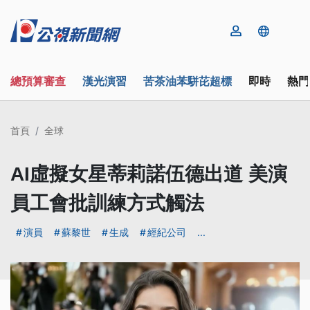
總預算審查
漢光演習
苦茶油苯駢芘超標
即時
熱門
首頁
全球
AI虛擬女星蒂莉諾伍德出道 美演
員工會批訓練方式觸法
演員
蘇黎世
生成
經紀公司
...