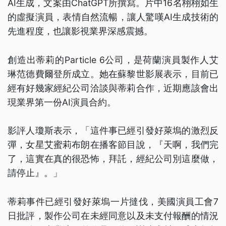
AI生成，文案由ChatGPT所撰寫。片中16名栩栩如生
的虛擬演員，表情自然流暢，讓人驚嘆AI生成技術的
先進程度，也讓影視業界深感震撼。
創造出蒂莉的Particle 6公司，是荷蘭演員製作人艾
琳范德費爾登所成立。她在蘇黎世影展表示，目前已
經有好幾家經紀公司洽談與蒂莉合作，近期應該會出
現業界第一份AI演員合約。
影評人瓊斯表示，「這件事已經引發好萊塢的激烈反
彈，女星艾蜜莉布朗在播客節目說，『天啊，我們完
了，這實在真的很恐怖，拜託，經紀公司別這麼做，
請停止』。」
蒂莉事件已經引發好萊塢一片撻伐，美國演員工會7
日批評，製作公司在未經同意以及未支付報酬的情況