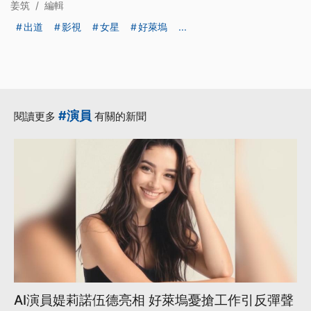
姜筑
/
編輯
出道
影視
女星
好萊塢
...
#演員
閱讀更多
有關的新聞
AI演員媞莉諾伍德亮相 好萊塢憂搶工作引反彈聲