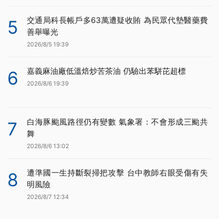
交通局科長帳戶多63萬遭疑收賄 為民眾代墊醫藥費
5
善舉曝光
2026/8/5 19:39
嘉義麻油廠低溫焙炒苦茶油 仍驗出苯駢芘超標
6
2026/8/6 19:39
白海豚颱風路徑仍有變數 氣象署：不會形成三颱共
7
舞
2026/8/6 13:02
遭準國一生持斷裂掃把攻擊 台中教師右眼受傷有失
8
明風險
2026/8/7 12:34