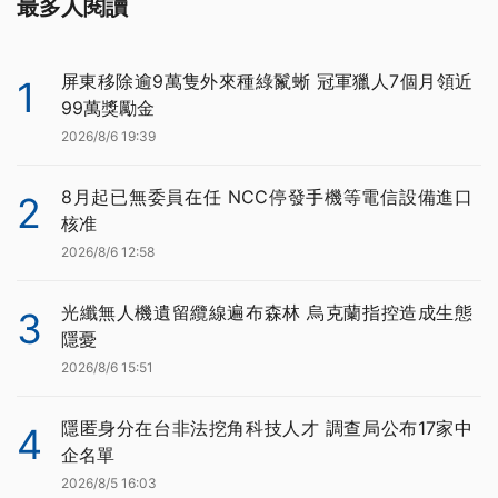
最多人閱讀
屏東移除逾9萬隻外來種綠鬣蜥 冠軍獵人7個月領近
1
99萬獎勵金
2026/8/6 19:39
8月起已無委員在任 NCC停發手機等電信設備進口
2
核准
2026/8/6 12:58
光纖無人機遺留纜線遍布森林 烏克蘭指控造成生態
3
隱憂
2026/8/6 15:51
隱匿身分在台非法挖角科技人才 調查局公布17家中
4
企名單
2026/8/5 16:03