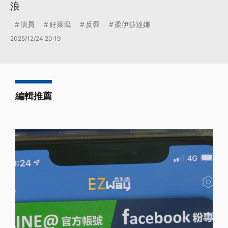
浪
演員
好萊塢
反彈
柔伊莎達娜
2025/12/24 20:19
編輯推薦