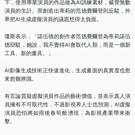
下，使用專業演員的作品做為AI訓練素材，威脅無數
演員的生計。而創造出蒂莉的范德費爾登則反駁，外
界把AI生成虛擬演員的議題想得太負面。
瓊斯表示，「諾伍德的創作者范德費爾登為蒂莉諾伍
德辯駁，她說，我不覺得AI會取代人類，而是一個新
工具、新的畫具。」
AI影像生成技術正快速進化，生成畫面的真實度也愈
來愈難辨識。
有言論質疑虛擬演員作品的藝術價值，並表示真人演
員擁有不可取代性，不過影視界人士也預測，AI虛擬
演員恐怕將如雨後春筍般湧現，為影視產業帶來衝
擊。