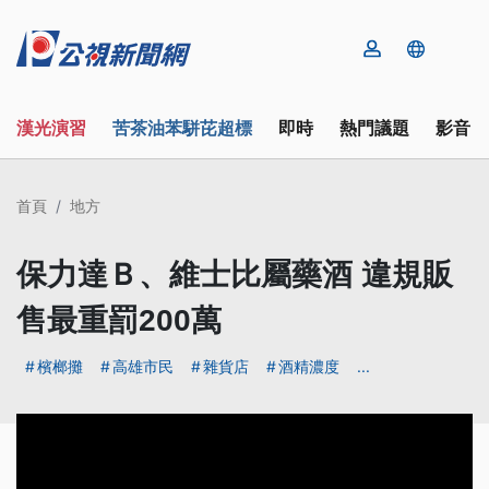
漢光演習
苦茶油苯駢芘超標
即時
熱門議題
影音
首頁
地方
保力達Ｂ、維士比屬藥酒 違規販
售最重罰200萬
檳榔攤
高雄市民
雜貨店
酒精濃度
...