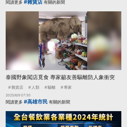
#雜貨店
閱讀更多
有關的新聞
泰國野象闖店覓食 專家籲友善驅離防人象衝突
雜貨店
人類
驅離
專家
2025/6/9 07:30
#高雄市民
閱讀更多
有關的新聞