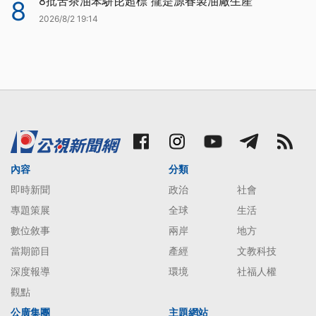
8批苦茶油苯駢芘超標 攏是源春製油廠生產
8
2026/8/2 19:14
內容
分類
即時新聞
政治
社會
專題策展
全球
生活
數位敘事
兩岸
地方
當期節目
產經
文教科技
深度報導
環境
社福人權
觀點
公廣集團
主題網站