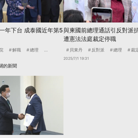
一年下台 成泰國近年第5
與柬國前總理通話引反對派抗
遭憲法法庭裁定停職
院
解職
總理
...
貝東丹
反對派
總理
裁
2025/7/1 19:31
關的新聞