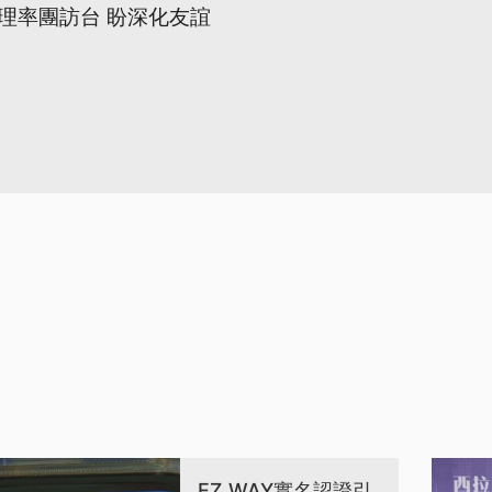
理率團訪台 盼深化友誼
EZ WAY實名認證引