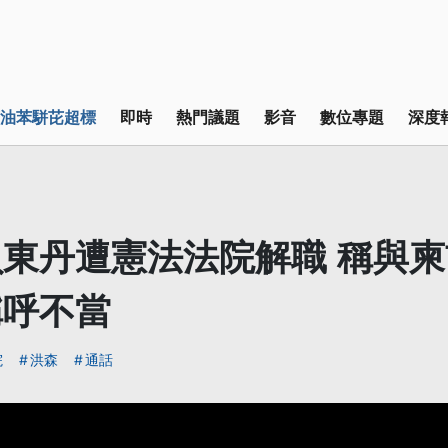
油苯駢芘超標
即時
熱門議題
影音
數位專題
深度
東丹遭憲法法院解職 稱與
稱呼不當
院
洪森
通話