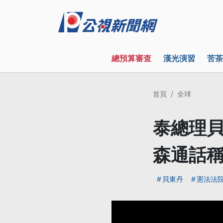
總預算審查
漢光演習
苦茶
首頁
全球
泰總理貝
森通話
貝東丹
憲法法