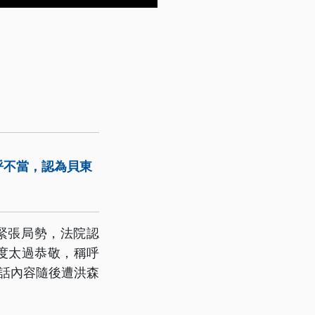
呼不當，認為貝東
緊張局勢，法院認
時，態度太過恭敬，稱呼
話內容隨後遭洪森