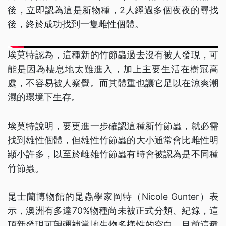
後，立即認為這是新物種，2人經過多個夜夜的尋找
後，終於成功找到一隻雌性個體。
埃莫特認為，這種新的竹節蟲過去沒有被人發現，可
能是因為棲息地太難進入，加上主要生活在樹冠高
處，不容易被人察覺。而其體重也讓它足以在涼爽潮
濕的環境下生存。
埃莫特說明，要更進一步確認這種新竹節蟲，就必需
找到雄性個體，但雄性竹節蟲的大小通常會比雌性明
顯小許多，以至於雌雄竹節蟲有時會被認為是不同種
竹節蟲。
昆士蘭博物館的昆蟲學家岡特（Nicole Gunter）表
示，澳洲有多達70%物種尚未被正式分類、紀錄，這
項新發現可望彌補當地生物多樣性的空白。目前這種