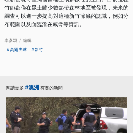
竹節蟲僅在昆士蘭少數熱帶森林地區被發現，未來的
調查可以進一步提高對這種新竹節蟲的認識，例如分
布範圍以及面臨潛在威脅等資訊。
李彥穎
/
編輯
高爾夫球
新竹
#澳洲
閱讀更多
有關的新聞