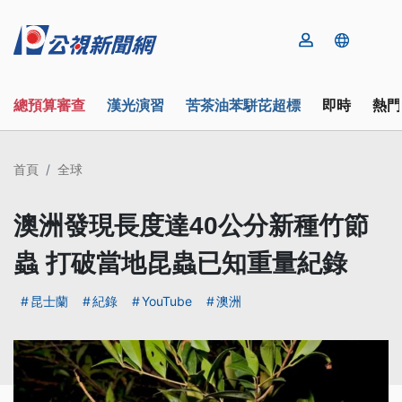
總預算審查
漢光演習
苦茶油苯駢芘超標
即時
熱門
首頁
全球
澳洲發現長度達40公分新種竹節
蟲 打破當地昆蟲已知重量紀錄
昆士蘭
紀錄
YouTube
澳洲