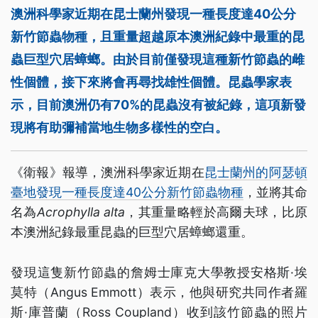
澳洲科學家近期在昆士蘭州發現一種長度達40公分
新竹節蟲物種，且重量超越原本澳洲紀錄中最重的昆
蟲巨型穴居蟑螂。由於目前僅發現這種新竹節蟲的雌
性個體，接下來將會再尋找雄性個體。昆蟲學家表
示，目前澳洲仍有70%的昆蟲沒有被紀錄，這項新發
現將有助彌補當地生物多樣性的空白。
《衛報》報導，澳洲科學家近期在
昆士蘭州的阿瑟頓
臺地發現一種長度達40公分新竹節蟲物種
，並將其命
名為
Acrophylla alta
，其重量略輕於高爾夫球，比原
本澳洲紀錄最重昆蟲的巨型穴居蟑螂還重。
發現這隻新竹節蟲的詹姆士庫克大學教授安格斯·埃
莫特（Angus Emmott）表示，他與研究共同作者羅
斯·庫普蘭（Ross Coupland）收到該竹節蟲的照片