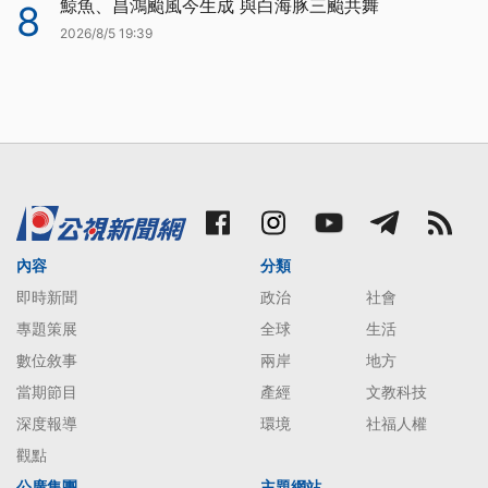
鯨魚、昌鴻颱風今生成 與白海豚三颱共舞
8
2026/8/5 19:39
內容
分類
即時新聞
政治
社會
專題策展
全球
生活
數位敘事
兩岸
地方
當期節目
產經
文教科技
深度報導
環境
社福人權
觀點
公廣集團
主題網站