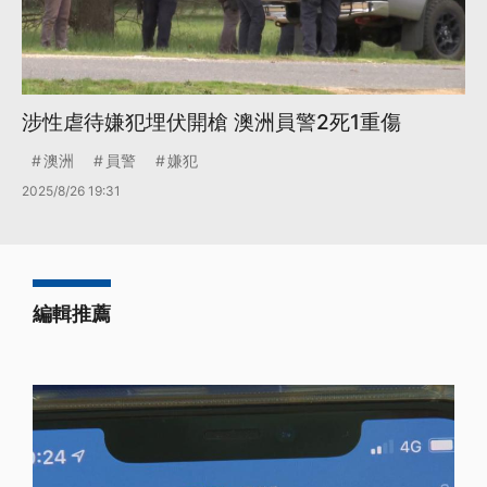
涉性虐待嫌犯埋伏開槍 澳洲員警2死1重傷
澳洲
員警
嫌犯
2025/8/26 19:31
編輯推薦