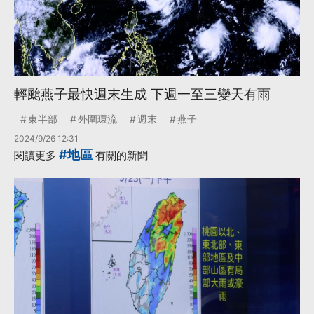
輕颱燕子最快週末生成 下週一至三變天有雨
東半部
外圍環流
週末
燕子
2024/9/26 12:31
#地區
閱讀更多
有關的新聞