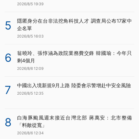
2026/8/5 19:39
隱匿身分在台非法挖角科技人才 調查局公布17家中
5
企名單
2026/8/5 16:03
翁曉玲、張惇涵為政院業務費交鋒 韓國瑜：今年只
6
剩4個月
2026/8/6 12:09
中國出入境新規9月上路 陸委會示警增赴中安全風險
7
2026/8/5 12:35
白海豚颱風週末接近台灣北部 蔣萬安：北市整備
8
「料敵從寬」
2026/8/6 12:34