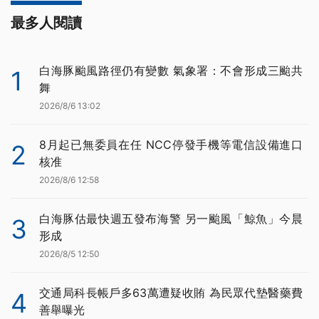
最多人閱讀
白海豚颱風路徑仍有變數 氣象署：不會形成三颱共
1
舞
2026/8/6 13:02
8月起已無委員在任 NCC停發手機等電信設備進口
2
核准
2026/8/6 12:58
白海豚估最快週五發布海警 另一颱風「鯨魚」今晨
3
形成
2026/8/5 12:50
交通局科長帳戶多63萬遭疑收賄 為民眾代墊醫藥費
4
善舉曝光