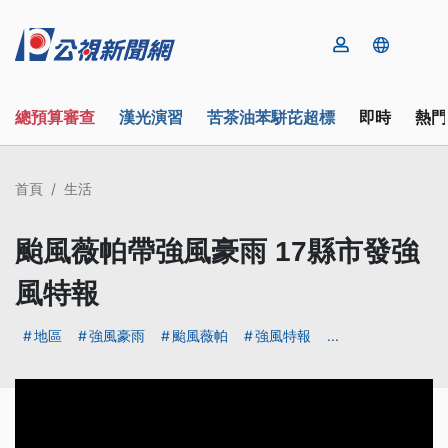
總預算審查
漢光演習
苦茶油苯駢芘超標
即時
熱門
首頁
生活
颱風薇帕帶強風豪雨 17縣市發強
風特報
地區
強風豪雨
颱風薇帕
強風特報
...