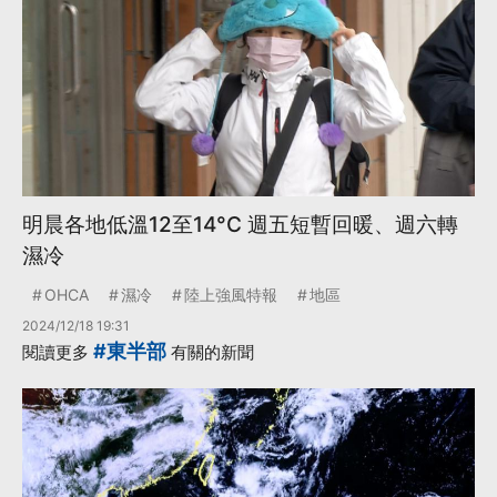
明晨各地低溫12至14°C 週五短暫回暖、週六轉
濕冷
OHCA
濕冷
陸上強風特報
地區
2024/12/18 19:31
#東半部
閱讀更多
有關的新聞