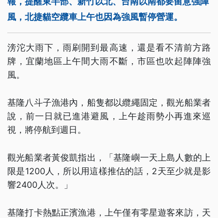
報，提醒東半部、新竹以北、台南以南都要留意強陣
風，北捷貓空纜車上午也因為強風暫停營運。
滂沱大雨下，雨刷開到最高速，還是看不清前方路
牌，宜蘭地區上午間大雨不斷，市區也吹起陣陣強
風。
基隆八斗子漁港內，船隻都以纜繩固定，觀光船業者
說，前一日就已進港避風，上午趁雨勢小再進來巡
視，將停航到週日。
觀光船業者黃俊凱指出，「基隆嶼一天上島人數的上
限是1200人，所以用這樣推估的話，2天至少就是影
響2400人次。」
基隆打卡熱點正濱漁港，上午僅有零星遊客來訪，天