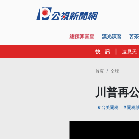
總預算審查
漢光演習
苦茶
快 訊
|
遠見天
首頁
全球
川普再公
台美關稅
關稅