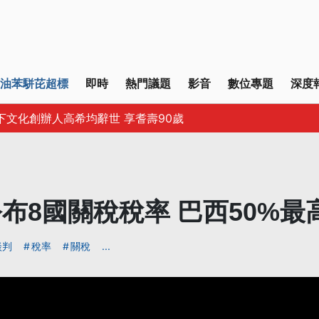
油苯駢芘超標
即時
熱門議題
影音
數位專題
深度
下文化創辦人高希均辭世 享耆壽90歲
布8國關稅稅率 巴西50%最
談判
稅率
關稅
...