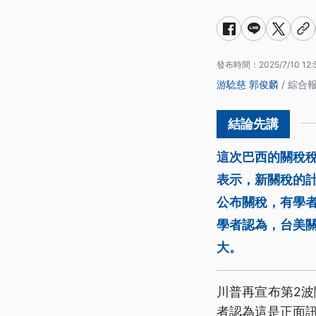
發布時間：
2025/7/10 12:
游騐慈
郭俊麟
/ 綜合
這次巴西的關稅稅率
表示，新關稅的
公布關稅，有學者
學者認為，台美
大。
川普再宣布第2
者認為這是正面