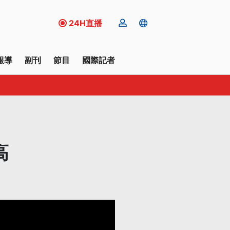
24H直播
報導
副刊
節目
國際記者
高