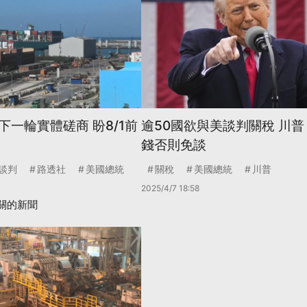
一輪實體磋商 盼8/1前
逾50國欲與美談判關稅 川
錢否則免談
談判
路透社
美國總統
關稅
美國總統
川普
2025/4/7 18:58
關的新聞