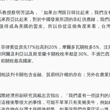
系教授蔡明芳認為，「如果台灣跟日韓比起來，我們沒
馬來西亞比起來，對於中國發展所謂的非紅供應鏈，我們
值得成為美國的盟友。所以你從這個角度來看，台
菲律賓從原先17%拉高到20%，摩爾多瓦關稅多5%、汶
阿爾及利亞以及斯里蘭卡關稅稅率都是30%。不過巴西
目前關稅最高國家。
關稅談判卡關包含金融、貿易特許權的存在；另外在農業
國際經濟所副研究員戴志言指出，「我們還有一些談判的
業這種衝擊很大的事情，可能不單單只有美豬美牛，例如
基改作物在台灣大規模做銷售，如果說我們也棄守這一塊