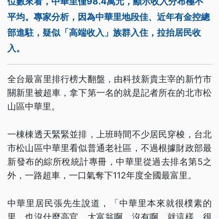
位數來看，中華里僅98.4萬元，顯示收入分布極不
平均。專家分析，因為中華里地段佳、近年有金控總
部進駐，疑似「高端收入」族群入住，拉抬居民收
入。
全台最富里排行榜大翻盤，由科技新貴主宰的新竹市
關新里被超車，拿下第一名的就是記者所在的北市松
山區中華里。
一棟棟透天緊緊並排，上班時間不少居民穿梭，台北
市松山區中華里看似普通老社區，不過根據財政部最
新發布的綜所稅統計專冊，中華里從過去排名第5之
外，一路超車，一口氣奪下112年度全國最富里。
中華里居民張先生說道，「中華里本來就很樸素的
里，也沒什麼高官、大富翁啊，沒有啊，就這樣，很