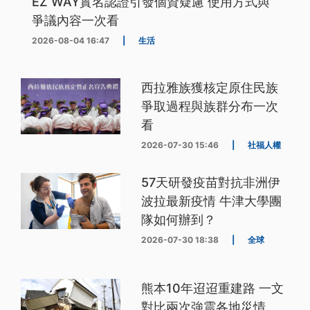
EZ WAY實名認證引發個資疑慮 使用方式與
爭議內容一次看
2026-08-04 16:47
|
生活
西拉雅族獲核定原住民族
爭取過程與族群分布一次
看
2026-07-30 15:46
|
社福人權
57天研發疫苗對抗非洲伊
波拉最新疫情 牛津大學團
隊如何辦到？
2026-07-30 18:38
|
全球
熊本10年迢迢重建路 一文
對比兩次強震各地災情