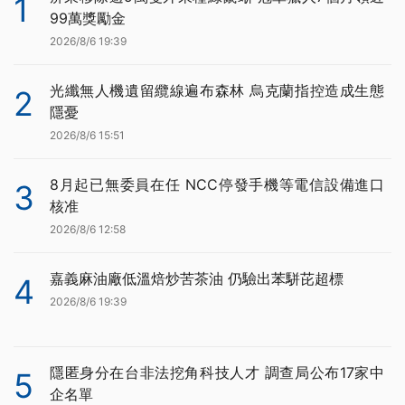
1
99萬獎勵金
2026/8/6 19:39
光纖無人機遺留纜線遍布森林 烏克蘭指控造成生態
2
隱憂
2026/8/6 15:51
8月起已無委員在任 NCC停發手機等電信設備進口
3
核准
2026/8/6 12:58
嘉義麻油廠低溫焙炒苦茶油 仍驗出苯駢芘超標
4
2026/8/6 19:39
隱匿身分在台非法挖角科技人才 調查局公布17家中
5
企名單