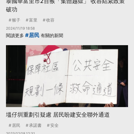
泰國華富里市2百猴「集體越獄」 收容結紮政策
破功
猴子
富里
收容
2024/11/19 18:58
#居民
閱讀更多
有關的新聞
塭仔圳重劃引疑慮 居民盼建安全聯外通道
居民
承諾書
安全
2023/12/18 12:31