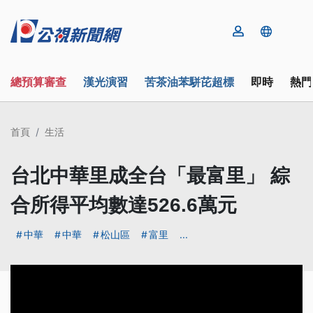
總預算審查
漢光演習
苦茶油苯駢芘超標
即時
熱門
首頁
生活
台北中華里成全台「最富里」 綜
合所得平均數達526.6萬元
中華
中華
松山區
富里
...