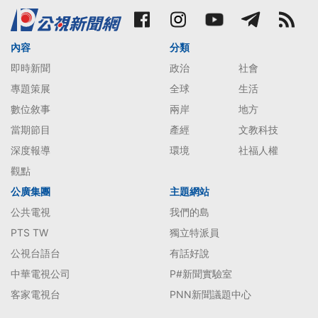
內容
分類
即時新聞
政治
社會
專題策展
全球
生活
數位敘事
兩岸
地方
當期節目
產經
文教科技
深度報導
環境
社福人權
觀點
公廣集團
主題網站
公共電視
我們的島
PTS TW
獨立特派員
公視台語台
有話好說
中華電視公司
P#新聞實驗室
客家電視台
PNN新聞議題中心