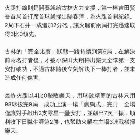
火腿打線則是開賽就給古林火力支援，第一棒吉田賢
吾首局首打席首球就掃出陽春彈，為火腿首開紀錄。
2局下石井一成追加2分砲，讓火腿前兩局打完迅速取
得3比0領先。
古林的「完全比賽」狀態一路持續到第6局，在解決
前兩名打者後，才被小深田大翔掃出樂天全隊第一支
安打破功，不過古林隨後立刻解決下一棒打者，並未
造成任何傷害。
最終火腿以4比0擊敗樂天，用球數精簡的古林只用
98球投完9局，成功上演一場「瘋狗式」完封，全場
僅讓對手敲出2支零星一壘安打，並飆出7次三振，順
利收下日職生涯第2勝，也幫助火腿在主場3連戰橫掃
樂天。