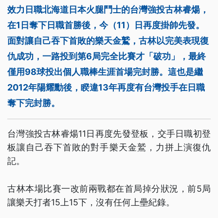
效力日職北海道日本火腿鬥士的台灣強投古林睿煬，
在1日奪下日職首勝後，今（11）日再度掛帥先發。
面對讓自己吞下首敗的樂天金鷲，古林以完美表現復
仇成功，一路投到第6局完全比賽才「破功」，最終
僅用98球投出個人職棒生涯首場完封勝。這也是繼
2012年陽耀勳後，睽違13年再度有台灣投手在日職
奪下完封勝。
台灣強投古林睿煬11日再度先發登板，交手日職初登
板讓自己吞下首敗的對手樂天金鷲，力拼上演復仇
記。
古林本場比賽一改前兩戰都在首局掉分狀況，前5局
讓樂天打者15上15下，沒有任何上壘紀錄。