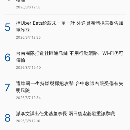
2026/8/6 12:58
控Uber Eats給薪未一單一計 外送員團體揚言提告加
5
重詐欺
2026/8/7 12:35
台南團隊打造社區通訊鏈 不用行動網路、Wi-Fi仍可
6
傳輸
2026/8/7 19:40
遭準國一生持斷裂掃把攻擊 台中教師右眼受傷有失
7
明風險
2026/8/7 12:34
派李文詳出任兆基董事長 兩日後宏碁發重訊辭職
8
2026/8/8 12:10