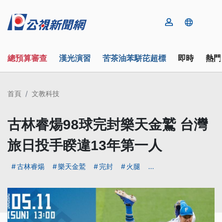
總預算審查
漢光演習
苦茶油苯駢芘超標
即時
熱門
首頁
文教科技
古林睿煬98球完封樂天金鷲 台灣
旅日投手睽違13年第一人
古林睿煬
樂天金鷲
完封
火腿
...