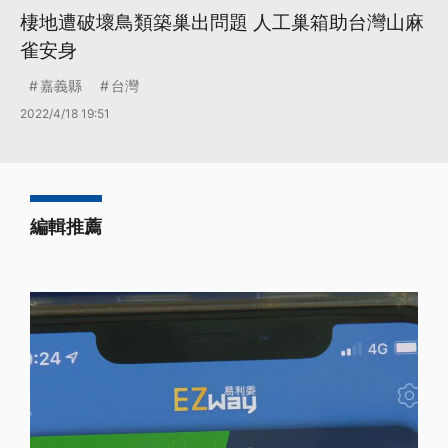
棲地遭破壞鳥類築巢出問題 人工巢箱助台灣山麻
雀安身
嘉義縣
台灣
2022/4/18 19:51
編輯推薦