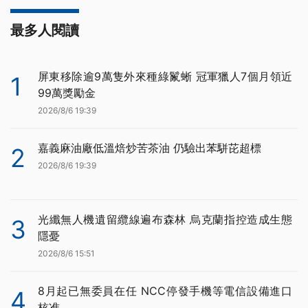
最多人閱讀
屏東移除逾9萬隻外來種綠鬣蜥 冠軍獵人7個月領近
1
99萬獎勵金
2026/8/6 19:39
嘉義麻油廠低溫焙炒苦茶油 仍驗出苯駢芘超標
2
2026/8/6 19:39
光纖無人機遺留纜線遍布森林 烏克蘭指控造成生態
3
隱憂
2026/8/6 15:51
8月起已無委員在任 NCC停發手機等電信設備進口
4
核准