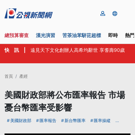
總預算審查
漢光演習
苦茶油苯駢芘超標
即時
熱門
快 訊
|
遠見天下文化創辦人高希均辭世 享耆壽90歲
首頁
產經
美國財政部將公布匯率報告 市場
憂台幣匯率受影響
美國財政部
匯率報告
新台幣匯率
匯率操縱
...