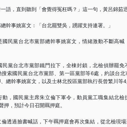
發一語，直到聽到「會覺得冤枉嗎？」這一句，黃呂錦茹
部總幹事姚富文：「台北罷雙吳，踴躍支持連署。」
是國民黨台北市黨部總幹事姚富文，情緒激動不斷高喊
國民黨台北市黨部鐵門拉下，全棟封鎖，北檢偵辦罷免
發動搜索國民黨台北市黨部、第一區黨部等6處，約談台北
卿、總幹事姚富文，以及士林北投區黨部執行長曾繁川等4
行動，國民黨主席朱立倫下軍令，動員黨工職集結北檢
到聲押，預計今日召開羈押庭。
立倫透過臉書喊話，下午羈押庭會再次集結，從北檢現場到