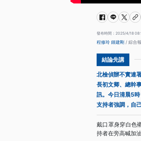
發布時間：
2025/4/18 08:
程修玲
鍾建剛
/ 綜合
北檢偵辦不實連署
長初文卿、總幹事
訊。今日清晨5
支持者強調，自
戴口罩身穿白色襯
持者在旁高喊加