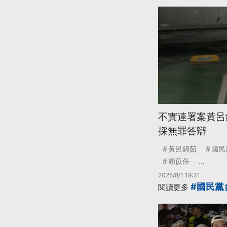
不實連署案黃呂
採無罪答辯
黃呂錦茹
國民
賴苡任
...
2025/8/1 19:31
#國民黨
閱讀更多