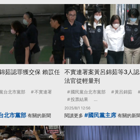
錦茹認罪獲交保 賴苡任
不實連署案黃呂錦茹等3人認
法官從輕量刑
黨台北市黨部
不實連署
國民黨台北市黨部
黃呂錦茹
投票結果
...
2025/8/1 12:56
台北市黨部
#國民黨主席
有關的新聞
閱讀更多
有關的新