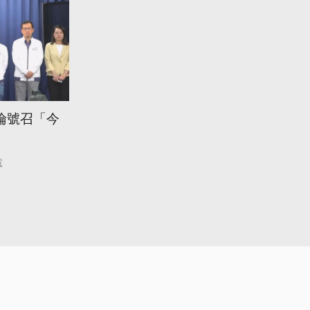
倫號召「今
黨