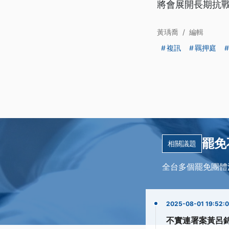
將會展開長期抗
黃瑀喬
/
編輯
複訊
羈押庭
罷免
相關議題
全台多個罷免團體
2025-08-01 19:52:
不實連署案黃呂