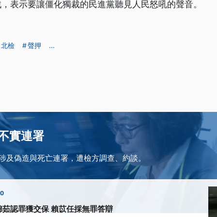
戰，表示要讓僵化獨裁的民進黨聽見人民怒吼的聲音。
北檢
聲押
...
不實連署
涉及偽造與死亡連署，遭檢方調查、約談。
00
錦茹認罪獲交保 賴苡任採無罪答辯