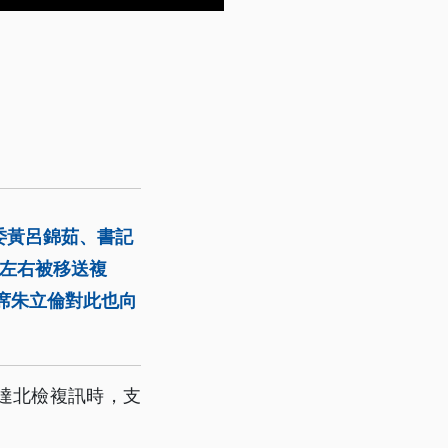
委黃呂錦茹、書記
時左右被移送複
席朱立倫對此也向
抵達北檢複訊時，支