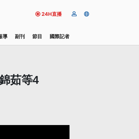
24H直播
報導
副刊
節目
國際記者
錦茹等4