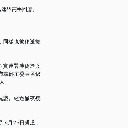
迅速舉高手回應。
，同樣也被移送複
不實連署涉偽造文
市黨部主委黃呂錦
人。
抗議。經過徹夜複
4月26日凱道，