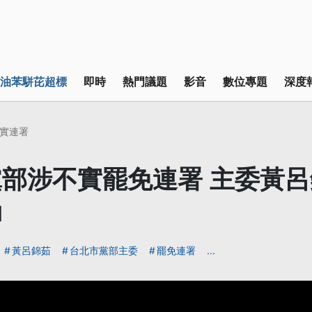
油苯駢芘超標
即時
熱門議題
影音
數位專題
深度
實連署
部涉不實罷免連署 主委黃呂
押
黃呂錦茹
台北市黨部主委
罷免連署
...