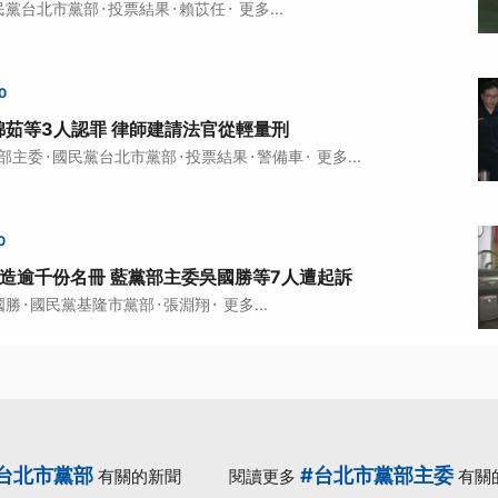
·
·
·
民黨台北市黨部
投票結果
賴苡任
更多...
0
茹等3人認罪 律師建請法官從輕量刑
·
·
·
·
部主委
國民黨台北市黨部
投票結果
警備車
更多...
0
造逾千份名冊 藍黨部主委吳國勝等7人遭起訴
·
·
·
國勝
國民黨基隆市黨部
張淵翔
更多...
台北市黨部
#台北市黨部主委
有關的新聞
閱讀更多
有關