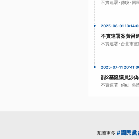
·
·
不實連署
傳喚
國
2025-08-01 13:14:0
不實連署案黃呂錦
·
不實連署
台北市黨
2025-07-11 20:41:0
罷2基隆議員涉偽
·
·
不實連署
偵結
吳
#國民黨
閱讀更多