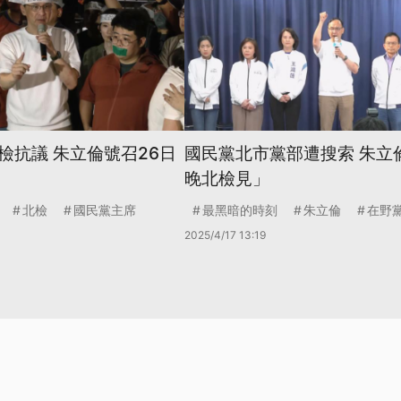
檢抗議 朱立倫號召26日
國民黨北市黨部遭搜索 朱立
晚北檢見」
北檢
國民黨主席
最黑暗的時刻
朱立倫
在野
2025/4/17 13:19