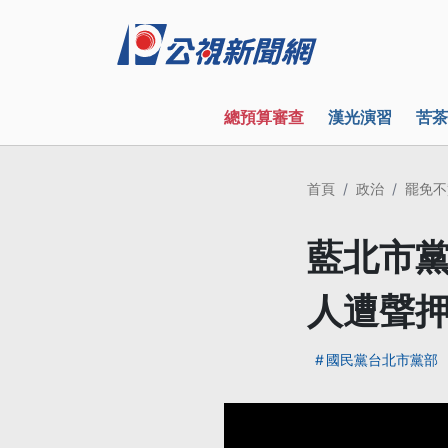
總預算審查
漢光演習
苦茶
首頁
政治
罷免不
藍北市黨
人遭聲
國民黨台北市黨部