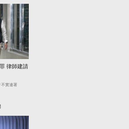
罪 律師建請
不實連署
聞