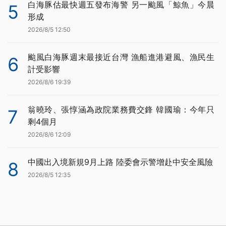
白海豚估最快週五發布海警 另一颱風「鯨魚」今晨
5
形成
2026/8/5 12:50
颱風白海豚週末最接近台灣 漁船進港避風、漁民生
6
計受影響
2026/8/6 19:39
翁曉玲、張惇涵為政院業務費交鋒 韓國瑜：今年只
7
剩4個月
2026/8/6 12:09
中國出入境新規9月上路 陸委會示警增赴中安全風險
8
2026/8/5 12:35