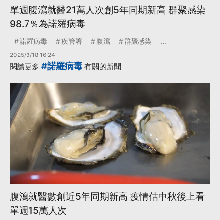
單週腹瀉就醫21萬人次創5年同期新高 群聚感染
98.7％為諾羅病毒
諾羅病毒
疾管署
腹瀉
群聚感染
...
2025/3/18 16:24
#諾羅病毒
閱讀更多
有關的新聞
腹瀉就醫數創近5年同期新高 疫情估中秋後上看
單週15萬人次