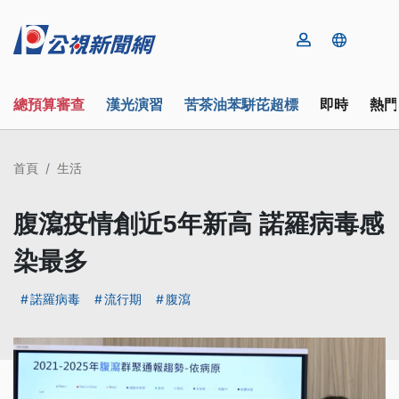
總預算審查
漢光演習
苦茶油苯駢芘超標
即時
熱門
首頁
生活
腹瀉疫情創近5年新高 諾羅病毒感
染最多
諾羅病毒
流行期
腹瀉