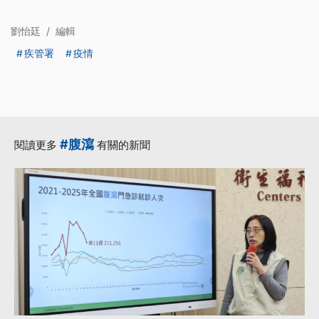
劉怡廷
/
編輯
疾管署
疫情
#腹瀉
閱讀更多
有關的新聞