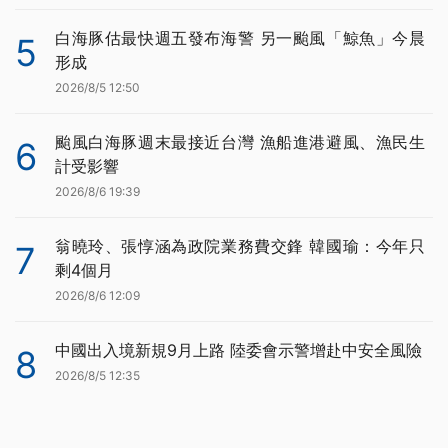
白海豚估最快週五發布海警 另一颱風「鯨魚」今晨
5
形成
2026/8/5 12:50
颱風白海豚週末最接近台灣 漁船進港避風、漁民生
6
計受影響
2026/8/6 19:39
翁曉玲、張惇涵為政院業務費交鋒 韓國瑜：今年只
7
剩4個月
2026/8/6 12:09
中國出入境新規9月上路 陸委會示警增赴中安全風險
8
2026/8/5 12:35