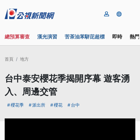
總預算審查
漢光演習
苦茶油苯駢芘超標
即時
熱門
首頁
地方
台中泰安櫻花季揭開序幕 遊客湧
入、周邊交管
櫻花季
派出所
櫻花
台中