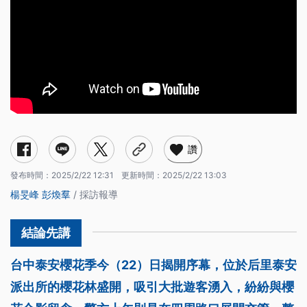
讚
發布時間：
2025/2/22 12:31
更新時間：
2025/2/22 13:03
楊旻峰
彭煥羣
/ 採訪報導
台中泰安櫻花季今（22）日揭開序幕，位於后里泰安
派出所的櫻花林盛開，吸引大批遊客湧入，紛紛與櫻