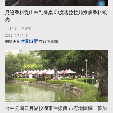
見證香料從山林到餐桌 印度喀拉拉邦推廣香料觀
光
印度
遊客
2025/11/7 14:19
#派出所
閱讀更多
有關的新聞
台中公園日月湖投湖事件頻傳 市府增圍欄、警加