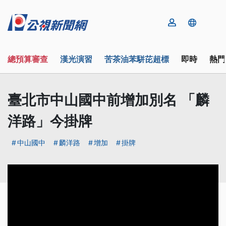
總預算審查
漢光演習
苦茶油苯駢芘超標
即時
熱門
臺北市中山國中前增加別名 「麟
洋路」今掛牌
中山國中
麟洋路
增加
掛牌