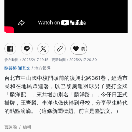
讚
發布時間：
2025/2/17 19:15
更新時間：
2025/2/17 20:30
歐芸榕
謝其文
/ 地方報導
台北市中山國中校門頭前的復興北路361巷，經過市
民和在地民眾連署，以巴黎奧運羽球男子雙打金牌
「麟洋配」，來共增加別名「麟洋路」，今仔日正式
掛牌，王齊麟、李洋也做伙轉到母校，分享學生時代
的點點滴滴。（這條新聞標題、前言是臺語文。）
曹詠涵
/
編輯