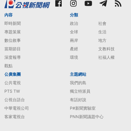
內容
分類
即時新聞
政治
社會
專題策展
全球
生活
數位敘事
兩岸
地方
當期節目
產經
文教科技
深度報導
環境
社福人權
觀點
公廣集團
主題網站
公共電視
我們的島
PTS TW
獨立特派員
公視台語台
有話好說
中華電視公司
P#新聞實驗室
客家電視台
PNN新聞議題中心