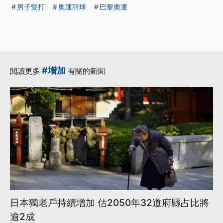
男子雙打
奧運羽球
巴黎奧運
#增加
閱讀更多
有關的新聞
日本獨老戶持續增加 估2050年32道府縣占比將
逾2成