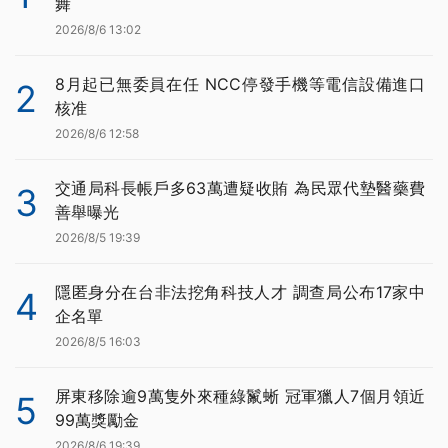
舞
2026/8/6 13:02
8月起已無委員在任 NCC停發手機等電信設備進口
2
核准
2026/8/6 12:58
交通局科長帳戶多63萬遭疑收賄 為民眾代墊醫藥費
3
善舉曝光
2026/8/5 19:39
隱匿身分在台非法挖角科技人才 調查局公布17家中
4
企名單
2026/8/5 16:03
屏東移除逾9萬隻外來種綠鬣蜥 冠軍獵人7個月領近
5
99萬獎勵金
2026/8/6 19:39