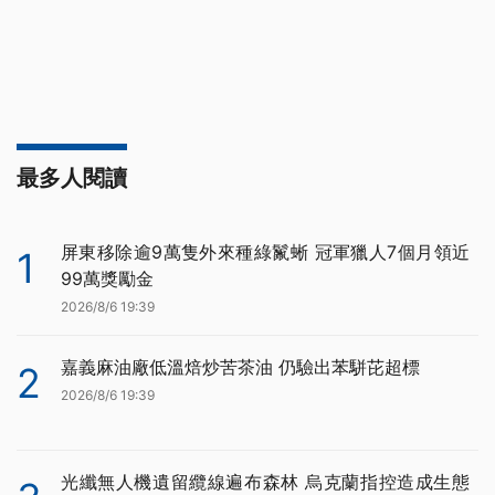
最多人閱讀
屏東移除逾9萬隻外來種綠鬣蜥 冠軍獵人7個月領近
1
99萬獎勵金
2026/8/6 19:39
嘉義麻油廠低溫焙炒苦茶油 仍驗出苯駢芘超標
2
2026/8/6 19:39
光纖無人機遺留纜線遍布森林 烏克蘭指控造成生態