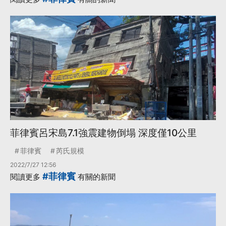
菲律賓呂宋島7.1強震建物倒塌 深度僅10公里
菲律賓
芮氏規模
2022/7/27 12:56
#菲律賓
閱讀更多
有關的新聞