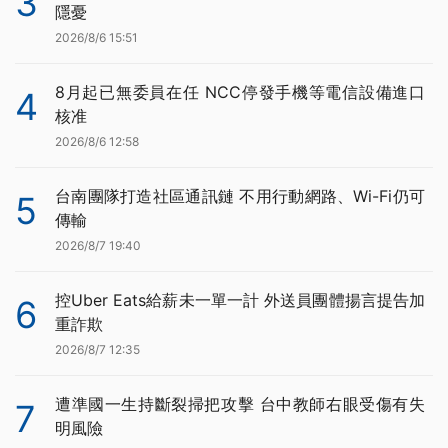
3
隱憂
2026/8/6 15:51
8月起已無委員在任 NCC停發手機等電信設備進口
4
核准
2026/8/6 12:58
台南團隊打造社區通訊鏈 不用行動網路、Wi-Fi仍可
5
傳輸
2026/8/7 19:40
控Uber Eats給薪未一單一計 外送員團體揚言提告加
6
重詐欺
2026/8/7 12:35
遭準國一生持斷裂掃把攻擊 台中教師右眼受傷有失
7
明風險