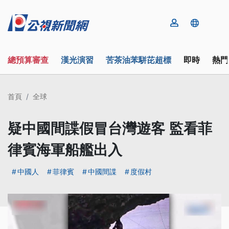
總預算審查
漢光演習
苦茶油苯駢芘超標
即時
熱門
首頁
全球
疑中國間諜假冒台灣遊客 監看菲
律賓海軍船艦出入
中國人
菲律賓
中國間諜
度假村