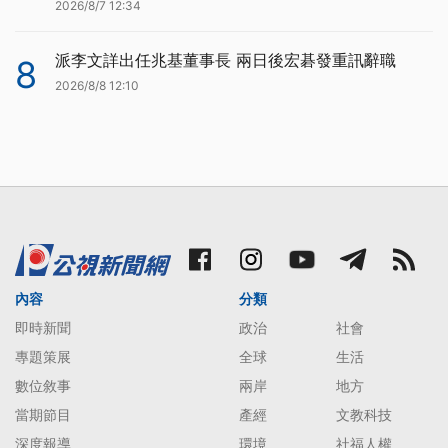
2026/8/7 12:34
派李文詳出任兆基董事長 兩日後宏碁發重訊辭職
8
2026/8/8 12:10
內容
分類
即時新聞
政治
社會
專題策展
全球
生活
數位敘事
兩岸
地方
當期節目
產經
文教科技
深度報導
環境
社福人權