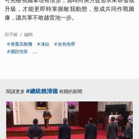
可先檢視國軍現有情形，適時向美方提需求來研發或
升級，才能更即時掌握敵我動態，形成共同作戰圖
像，讓共軍不敢越雷池一步。
邱子綾
/
編輯
勇鷹高教機
凍結
灰色地帶
國防預算
...
#總統賴清德
閱讀更多
有關的新聞