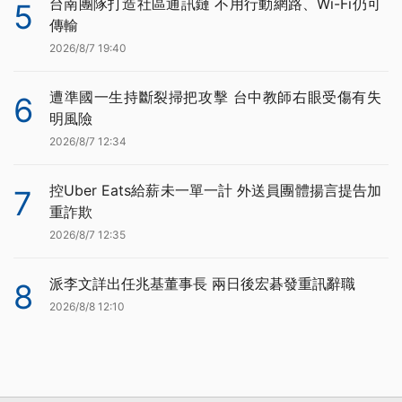
台南團隊打造社區通訊鏈 不用行動網路、Wi-Fi仍可
5
傳輸
2026/8/7 19:40
遭準國一生持斷裂掃把攻擊 台中教師右眼受傷有失
6
明風險
2026/8/7 12:34
控Uber Eats給薪未一單一計 外送員團體揚言提告加
7
重詐欺
2026/8/7 12:35
派李文詳出任兆基董事長 兩日後宏碁發重訊辭職
8
2026/8/8 12:10