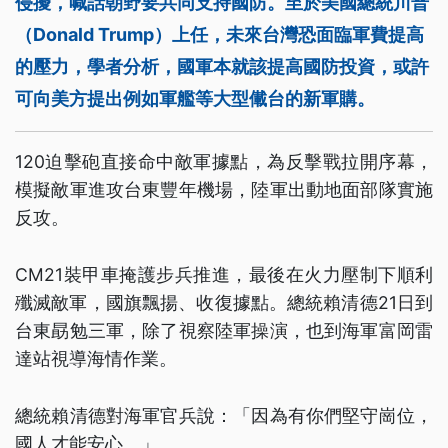
侵擾，喊話朝野要共同支持國防。至於美國總統川普
（Donald Trump）上任，未來台灣恐面臨軍費提高
的壓力，學者分析，國軍本就該提高國防投資，或許
可向美方提出例如軍艦等大型儎台的新軍購。
120迫擊砲直接命中敵軍據點，為反擊戰拉開序幕，
模擬敵軍進攻台東豐年機場，陸軍出動地面部隊實施
反攻。
CM21裝甲車掩護步兵推進，最後在火力壓制下順利
殲滅敵軍，國旗飄揚、收復據點。總統賴清德21日到
台東勗勉三軍，除了視察陸軍操演，也到海軍富岡雷
達站視導海情作業。
總統賴清德對海軍官兵說：「因為有你們堅守崗位，
國人才能安心。」