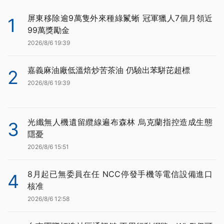
屏東移除逾9萬隻外來種綠鬣蜥 冠軍獵人7個月領近
1
99萬獎勵金
2026/8/6 19:39
嘉義麻油廠低溫焙炒苦茶油 仍驗出苯駢芘超標
2
2026/8/6 19:39
光纖無人機遺留纜線遍布森林 烏克蘭指控造成生態
3
隱憂
2026/8/6 15:51
8月起已無委員在任 NCC停發手機等電信設備進口
4
核准
2026/8/6 12:58