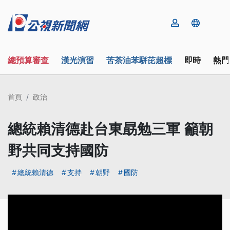
總預算審查
漢光演習
苦茶油苯駢芘超標
即時
熱門
首頁
政治
總統賴清德赴台東勗勉三軍 籲朝
野共同支持國防
總統賴清德
支持
朝野
國防