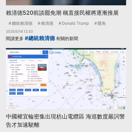
賴清德520前談罷免潮 稱直接民權將逐漸推展
總統賴清德
賴清德
Donald Trump
罷免
2025/5/18 12:30
#總統賴清德
閱讀更多
有關的新聞
中國權宜輪密集出現枋山電纜區 海巡數度嚴詞警
告才加速駛離