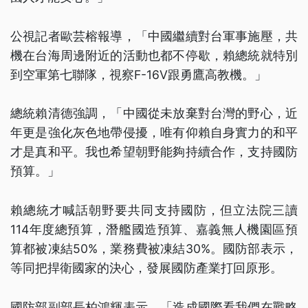
公視記者歐芸榕報導，「中國繼續對台軍事施壓，共
機在台海周邊附近的活動也都不停歇，賴總統就特別
到空軍第七聯隊，視察F-16V跟勇鷹高教機。」
總統賴清德強調，「中國從未放棄對台灣的野心，近
年更是強化灰色地帶侵擾，唯有仰賴自身實力的和平
才是真和平。我也希望朝野能夠持續合作，支持國防
預算。」
賴總統才喊話朝野要共同支持國防，但立法院三讀
114年度總預算，潛艦國造預算、嘉義無人機園區預
算都被凍結50%，業務費被凍結30%。國防部表示，
等同把捍衛國家的決心，發展國防產業打回原形。
國防部副部長柏鴻輝表示，「造成國際看我們在戰略