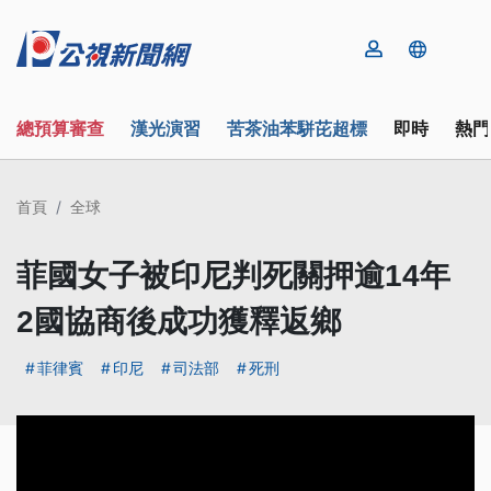
總預算審查
漢光演習
苦茶油苯駢芘超標
即時
熱門
首頁
全球
菲國女子被印尼判死關押逾14年
2國協商後成功獲釋返鄉
菲律賓
印尼
司法部
死刑