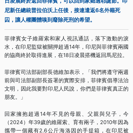
日凌晨終於返回菲律賓，可以回到家鄉過耶誕節。印
尼新任總統普拉伯沃上任後，接連遣返6名外籍死
囚，讓人權團體嗅到廢除死刑的希望。
菲律賓女子維羅索和家人視訊通話，落下激動的淚
水，在印尼監獄被關押超過14年，印尼與菲律賓兩國
的協商終於取得進展，在18日凌晨搭機返回馬尼拉。
菲律賓司法部副部長德維加表示，「我們將遵守兩週
前與司法部副部長簽署的實際安排，菲律賓倡導法治
文明，因此我要對印尼人民說，你們是菲律賓真正的
朋友。」
回家擁抱超過14年不見的母親、父親與兒子，今
（2024）年39歲的維羅索、育有兩子，2010年因為
攜帶一個藏有2.6公斤海洛因的手提箱，在印尼被