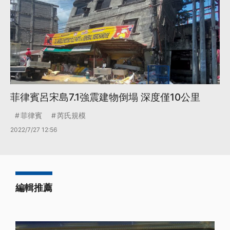
菲律賓呂宋島7.1強震建物倒塌 深度僅10公里
菲律賓
芮氏規模
2022/7/27 12:56
編輯推薦