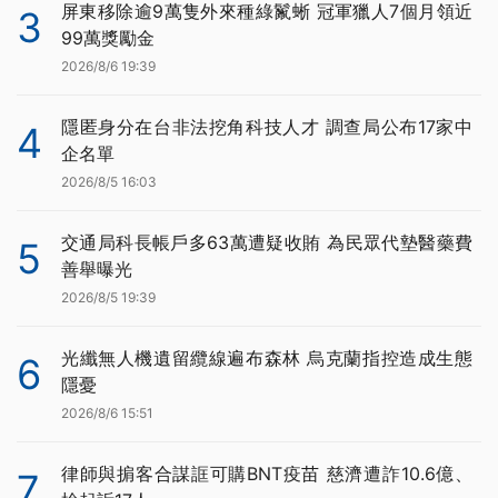
屏東移除逾9萬隻外來種綠鬣蜥 冠軍獵人7個月領近
3
99萬獎勵金
2026/8/6 19:39
隱匿身分在台非法挖角科技人才 調查局公布17家中
4
企名單
2026/8/5 16:03
交通局科長帳戶多63萬遭疑收賄 為民眾代墊醫藥費
5
善舉曝光
2026/8/5 19:39
光纖無人機遺留纜線遍布森林 烏克蘭指控造成生態
6
隱憂
2026/8/6 15:51
律師與掮客合謀誆可購BNT疫苗 慈濟遭詐10.6億、
7