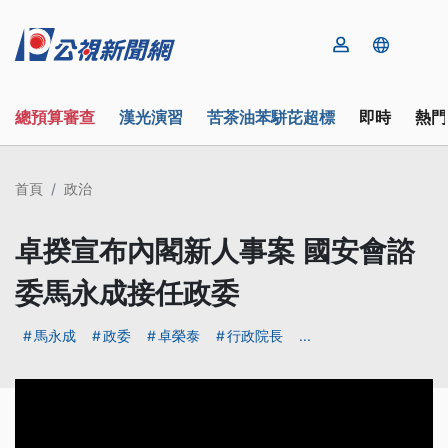
總預算審查
漢光演習
苦茶油苯駢芘超標
即時
熱門
首頁
政治
卓揆宣布內閣新人事案 國安會諮
委馬永成接任政委
馬永成
政委
卓榮泰
行政院長
...