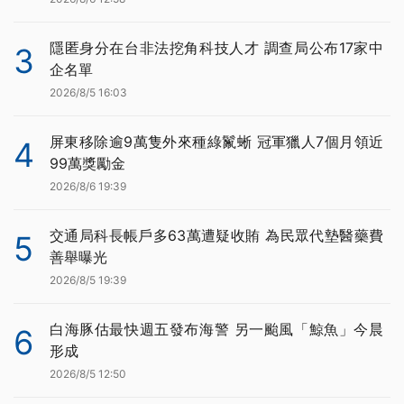
隱匿身分在台非法挖角科技人才 調查局公布17家中
3
企名單
2026/8/5 16:03
屏東移除逾9萬隻外來種綠鬣蜥 冠軍獵人7個月領近
4
99萬獎勵金
2026/8/6 19:39
交通局科長帳戶多63萬遭疑收賄 為民眾代墊醫藥費
5
善舉曝光
2026/8/5 19:39
白海豚估最快週五發布海警 另一颱風「鯨魚」今晨
6
形成
2026/8/5 12:50