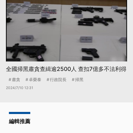
全國掃黑肅貪查緝逾2500人 查扣7億多不法利得
肅貪
卓榮泰
行政院長
掃黑
2024/7/10 12:31
編輯推薦