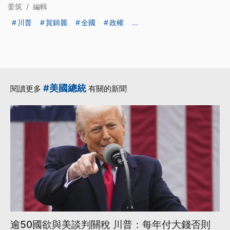
姜筑
/
編輯
川普
賀錦麗
全國
政權
...
#美國總統
閱讀更多
有關的新聞
逾50國欲與美談判關稅 川普：每年付大錢否則