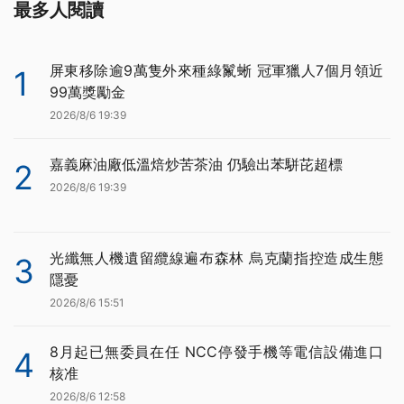
最多人閱讀
屏東移除逾9萬隻外來種綠鬣蜥 冠軍獵人7個月領近
1
99萬獎勵金
2026/8/6 19:39
嘉義麻油廠低溫焙炒苦茶油 仍驗出苯駢芘超標
2
2026/8/6 19:39
光纖無人機遺留纜線遍布森林 烏克蘭指控造成生態
3
隱憂
2026/8/6 15:51
8月起已無委員在任 NCC停發手機等電信設備進口
4
核准
2026/8/6 12:58