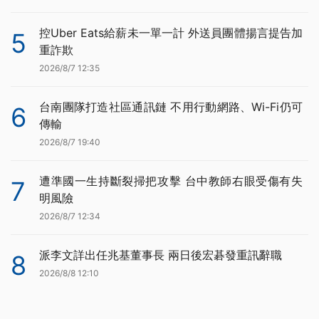
控Uber Eats給薪未一單一計 外送員團體揚言提告加
5
重詐欺
2026/8/7 12:35
台南團隊打造社區通訊鏈 不用行動網路、Wi-Fi仍可
6
傳輸
2026/8/7 19:40
遭準國一生持斷裂掃把攻擊 台中教師右眼受傷有失
7
明風險
2026/8/7 12:34
派李文詳出任兆基董事長 兩日後宏碁發重訊辭職
8
2026/8/8 12:10