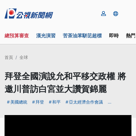
總預算審查
漢光演習
苦茶油苯駢芘超標
即時
熱門
首頁
全球
拜登全國演說允和平移交政權 將
邀川普訪白宮並大讚賀錦麗
美國總統
拜登
和平
亞太經濟合作會議
...