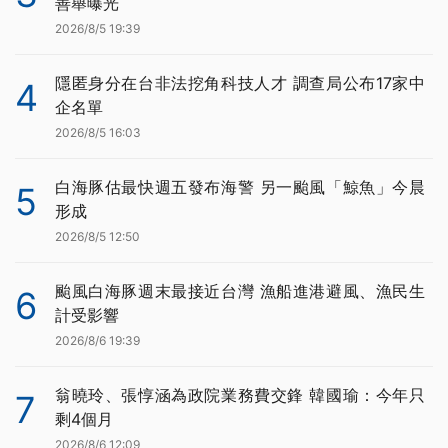
善舉曝光
2026/8/5 19:39
隱匿身分在台非法挖角科技人才 調查局公布17家中
4
企名單
2026/8/5 16:03
白海豚估最快週五發布海警 另一颱風「鯨魚」今晨
5
形成
2026/8/5 12:50
颱風白海豚週末最接近台灣 漁船進港避風、漁民生
6
計受影響
2026/8/6 19:39
翁曉玲、張惇涵為政院業務費交鋒 韓國瑜：今年只
7
剩4個月
2026/8/6 12:09