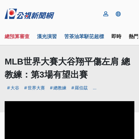
總預算審查
漢光演習
苦茶油苯駢芘超標
即時
熱門
MLB世界大賽大谷翔平傷左肩 總
教練：第3場有望出賽
大谷
世界大賽
總教練
羅伯茲
...