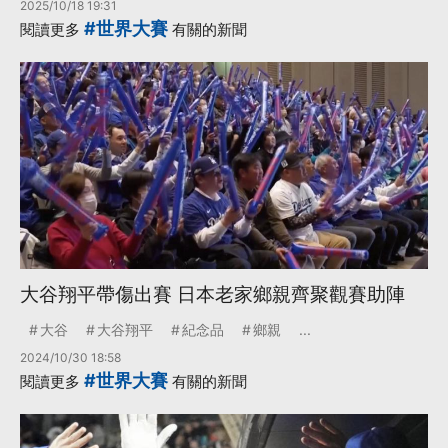
2025/10/18 19:31
#世界大賽
閱讀更多
有關的新聞
大谷翔平帶傷出賽 日本老家鄉親齊聚觀賽助陣
大谷
大谷翔平
紀念品
鄉親
...
2024/10/30 18:58
#世界大賽
閱讀更多
有關的新聞