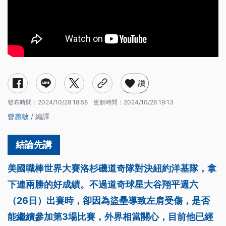
讚
發布時間：
2024/10/28 18:58
更新時間：
2024/10/28 19:13
曾惠敏
/ 編譯
美國職棒世界大賽洛杉磯道奇隊對決紐約洋基隊，拿
下連兩勝的好成績。不過道奇球星大谷翔平週六
（26日）出賽時，卻因為盜壘導致左肩受傷，是否
能繼續參加第3場比賽，外界相當關心，目前他已經