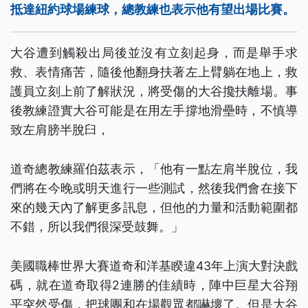
抵達紐約球場練球，總教練也表示他有望出場比賽。
大谷遭到觸殺出局後並沒有立刻起身，而是舉手求
救、表情痛苦，隨後他翻身扶著左上臂躺在地上，救
護員立刻上前了解狀況，將受傷的大谷攙扶離場。事
後教練證實大谷可能是在用左手撐地滑壘時，不慎導
致左肩膀半脫臼，
道奇總教練羅伯茲表示，「他有一點左肩半脫位，我
們將在今晚或明天進行一些測試，然後我們會在接下
來的幾天內了解更多訊息，但他的力量和活動範圍都
不錯，所​​以我們很深受鼓舞。」
美國職棒世界大賽道奇和洋基睽違43年上演大對決戲
碼，就在道奇取得2連勝的佳績時，陣中巨星大谷翔
平突然受傷，把球團和在場觀眾都嚇壞了。但是大谷