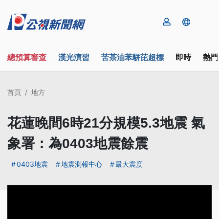
總預算審查
漢光演習
苦茶油苯駢芘超標
即時
熱門
首頁
地方
花蓮晚間6時21分規模5.3地震 氣
象署：為0403地震餘震
0403地震
地震測報中心
最大震度