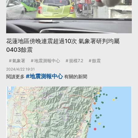
花蓮地區傍晚連震超過10次 氣象署研判均屬
0403餘震
氣象署
地震測報中心
規模7.2
餘震
2024/4/22 19:31
#地震測報中心
閱讀更多
有關的新聞