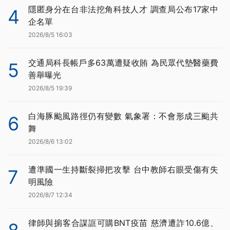
隱匿身分在台非法挖角科技人才 調查局公布17家中
4
企名單
2026/8/5 16:03
交通局科長帳戶多63萬遭疑收賄 為民眾代墊醫藥費
5
善舉曝光
2026/8/5 19:39
白海豚颱風路徑仍有變數 氣象署：不會形成三颱共
6
舞
2026/8/6 13:02
遭準國一生持斷裂掃把攻擊 台中教師右眼受傷有失
7
明風險
2026/8/7 12:34
律師與掮客合謀誆可購BNT疫苗 慈濟遭詐10.6億、