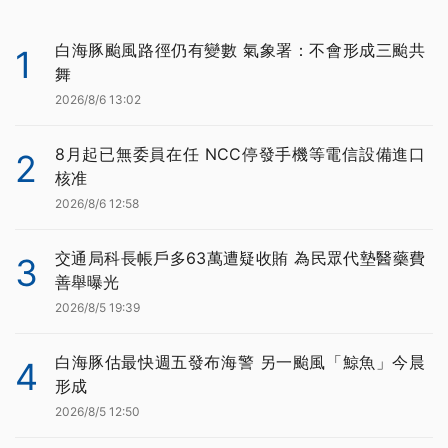
白海豚颱風路徑仍有變數 氣象署：不會形成三颱共
1
舞
2026/8/6 13:02
8月起已無委員在任 NCC停發手機等電信設備進口
2
核准
2026/8/6 12:58
交通局科長帳戶多63萬遭疑收賄 為民眾代墊醫藥費
3
善舉曝光
2026/8/5 19:39
白海豚估最快週五發布海警 另一颱風「鯨魚」今晨
4
形成
2026/8/5 12:50