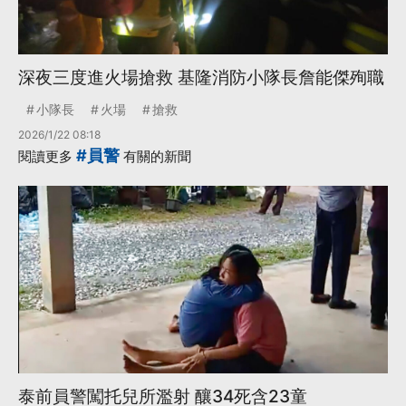
深夜三度進火場搶救 基隆消防小隊長詹能傑殉職
小隊長
火場
搶救
2026/1/22 08:18
#員警
閱讀更多
有關的新聞
泰前員警闖托兒所濫射 釀34死含23童