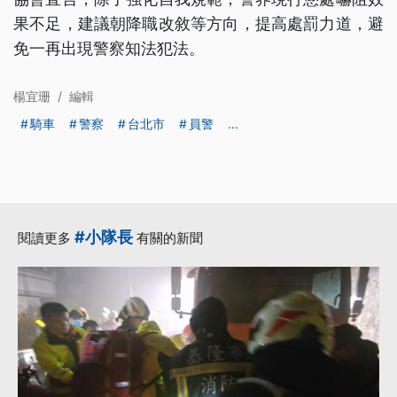
果不足，建議朝降職改敘等方向，提高處罰力道，避
免一再出現警察知法犯法。
楊宜珊
/
編輯
騎車
警察
台北市
員警
...
#小隊長
閱讀更多
有關的新聞