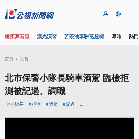
總預算審查
漢光演習
苦茶油苯駢芘超標
即時
熱門
首頁
社會
北市保警小隊長騎車酒駕 臨檢拒
測被記過、調職
小隊長
拒測
酒駕
記過
...