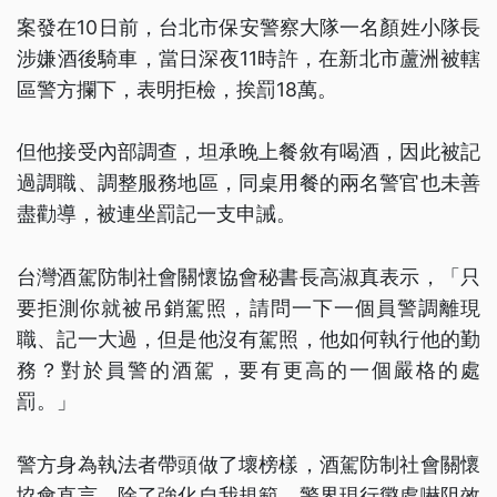
案發在10日前，台北市保安警察大隊一名顏姓小隊長
涉嫌酒後騎車，當日深夜11時許，在新北市蘆洲被轄
區警方攔下，表明拒檢，挨罰18萬。
但他接受內部調查，坦承晚上餐敘有喝酒，因此被記
過調職、調整服務地區，同桌用餐的兩名警官也未善
盡勸導，被連坐罰記一支申誡。
台灣酒駕防制社會關懷協會秘書長高淑真表示，「只
要拒測你就被吊銷駕照，請問一下一個員警調離現
職、記一大過，但是他沒有駕照，他如何執行他的勤
務？對於員警的酒駕，要有更高的一個嚴格的處
罰。」
警方身為執法者帶頭做了壞榜樣，酒駕防制社會關懷
協會直言，除了強化自我規範，警界現行懲處嚇阻效