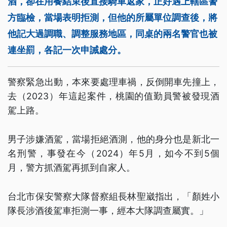
酒，卻在用餐結束後直接騎車返家，正好遇上轄區警
方臨檢，當場表明拒測，但他的所屬單位調查後，將
他記大過調職、調整服務地區，同桌的兩名警官也被
連坐罰，各記一次申誡處分。
警察緊急出動，本來要處理車禍，反倒開車先撞上，
去（2023）年這起案件，桃園的值勤員警被發現酒
駕上路。
男子涉嫌酒駕，當場拒絕酒測，他的身分也是新北一
名刑警，事發在今（2024）年5月，如今不到5個
月，警方抓酒駕再抓到自家人。
台北市保安警察大隊督察組長林聖崴指出，「顏姓小
隊長涉酒後駕車拒測一事，經本大隊調查屬實。」