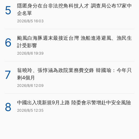
隱匿身分在台非法挖角科技人才 調查局公布17家中
5
企名單
2026/8/5 16:03
颱風白海豚週末最接近台灣 漁船進港避風、漁民生
6
計受影響
2026/8/6 19:39
翁曉玲、張惇涵為政院業務費交鋒 韓國瑜：今年只
7
剩4個月
2026/8/6 12:09
中國出入境新規9月上路 陸委會示警增赴中安全風險
8
2026/8/5 12:35