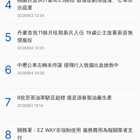
4
次疏運
2026/8/3 12:34
丹麥首批11個月役期新兵入伍 19歲公主放棄薪資無
5
償服役
2026/8/4 12:35
中壢公車左轉未停讓 撞飛行人致腦出血搶救中
6
2026/8/4 19:39
8批苦茶油苯駢芘超標 攏是源春製油廠生產
7
2026/8/2 19:14
關務署：EZ WAY非強制使用 服務費用為報關業者支
8
付