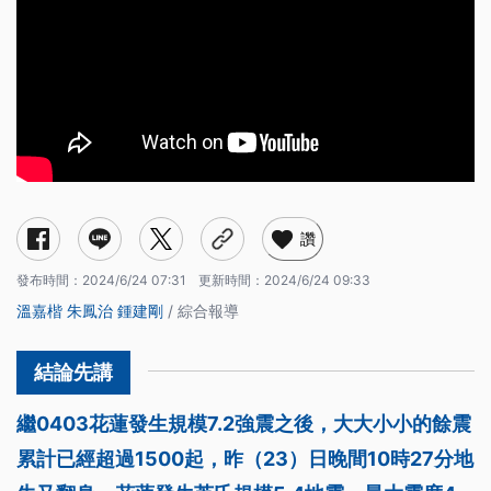
讚
發布時間：
2024/6/24 07:31
更新時間：
2024/6/24 09:33
溫嘉楷
朱鳳治
鍾建剛
/ 綜合報導
繼0403花蓮發生規模7.2強震之後，大大小小的餘震
累計已經超過1500起，昨（23）日晚間10時27分地