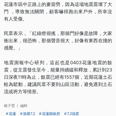
花蓮市區中正路上的麥當勞，因為這場地震震壞了大
門 ，導致無法關閉，顧客嚇得跑出來戶外，所幸沒
有人受傷。
民眾表示，「紅綠燈很搖，那個門好像是故障，大家
衝出來，很恐怖，那個聲音很大，好像有東西在撞的
感覺。」
地震測報中心研判，這起也是0403花蓮地震的餘
震，從主震發生至今，能量持續緩和釋放，累計到23
日深夜11時為止，餘震已經有1557個，近期花蓮土石
較為鬆動，建議民眾不要到山區活動，避免遇到土石
流或坍方等情形。
楊子瑩
/
編輯
花蓮
規模7.2
花蓮縣政府
7.2強震