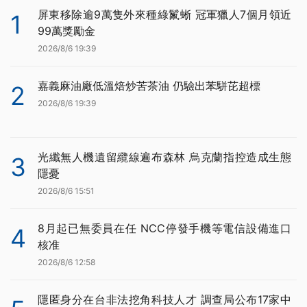
屏東移除逾9萬隻外來種綠鬣蜥 冠軍獵人7個月領近
1
99萬獎勵金
2026/8/6 19:39
嘉義麻油廠低溫焙炒苦茶油 仍驗出苯駢芘超標
2
2026/8/6 19:39
光纖無人機遺留纜線遍布森林 烏克蘭指控造成生態
3
隱憂
2026/8/6 15:51
8月起已無委員在任 NCC停發手機等電信設備進口
4
核准
2026/8/6 12:58
隱匿身分在台非法挖角科技人才 調查局公布17家中