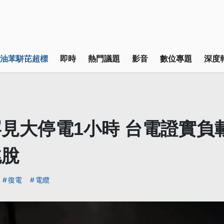
油苯駢芘超標
即時
熱門議題
影音
數位專題
深度
見大停電1小時 台電證實負
跳脫
復電
電纜