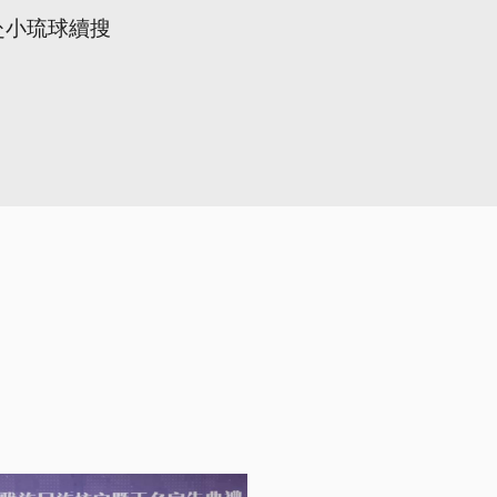
赴小琉球續搜