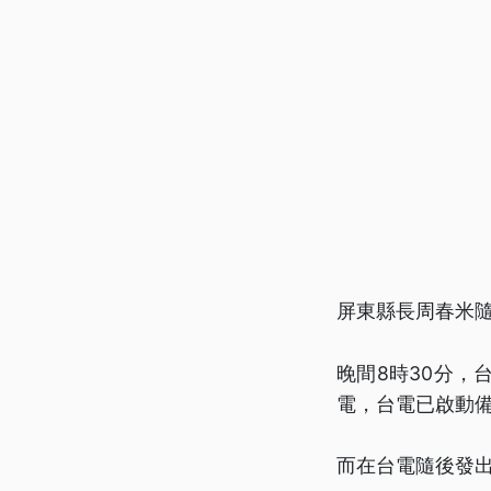
屏東縣長周春米
晚間8時30分，
電，台電已啟動備
而在台電隨後發