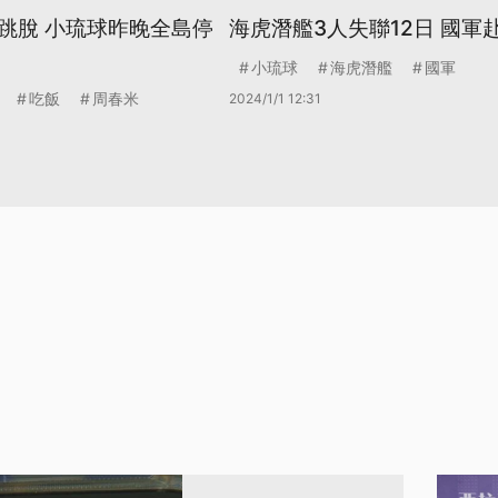
跳脫 小琉球昨晚全島停
海虎潛艦3人失聯12日 國軍
小琉球
海虎潛艦
國軍
吃飯
周春米
2024/1/1 12:31