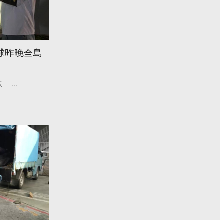
球昨晚全島
飯
...