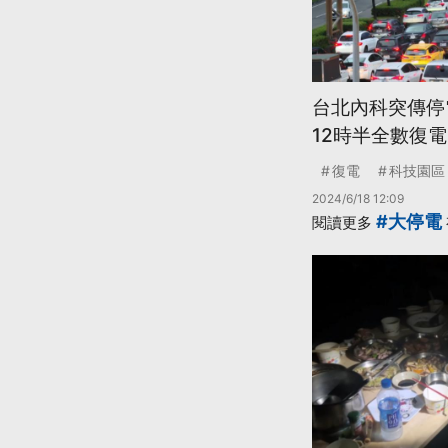
台北內科突傳停
12時半全數復電
復電
科技園區
2024/6/18 12:09
#大停電
閱讀更多