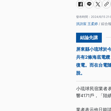
發布時間：
2024/6/15 21:
洪詩宸
王柔婷
/ 綜合
屏東縣小琉球於今
共有2條海底電纜
復電。而在台電
脫。
小琉球民宿業者表
響4171戶，「
業者表示他只能