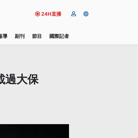
24H直播
報導
副刊
節目
國際記者
載過大保