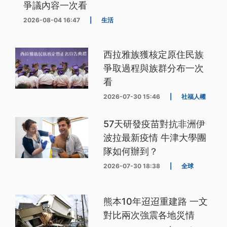
爭議內容一次看
2026-08-04 16:47
|
生活
西拉雅族獲核定原住民族
爭取過程與族群分布一次
看
2026-07-30 15:46
|
社福人權
57天研發疫苗對抗非洲伊
波拉最新疫情 牛津大學團
隊如何辦到？
2026-07-30 18:38
|
全球
熊本10年迢迢重建路 一文
對比兩次強震各地災情