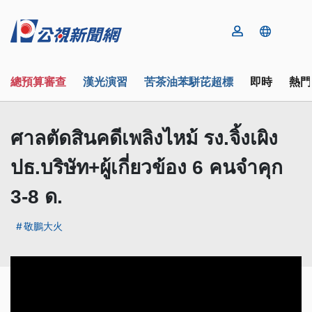
總預算審查
漢光演習
苦茶油苯駢芘超標
即時
熱門
ศาลตัดสินคดีเพลิงไหม้ รง.จิ้งเผิง
ปธ.บริษัท+ผู้เกี่ยวข้อง 6 คนจำคุก
3-8 ด.
敬鵬大火