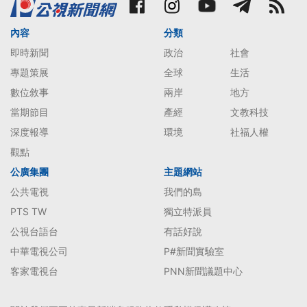
內容
分類
即時新聞
政治
社會
專題策展
全球
生活
數位敘事
兩岸
地方
當期節目
產經
文教科技
深度報導
環境
社福人權
觀點
公廣集團
主題網站
公共電視
我們的島
PTS TW
獨立特派員
公視台語台
有話好說
中華電視公司
P#新聞實驗室
客家電視台
PNN新聞議題中心