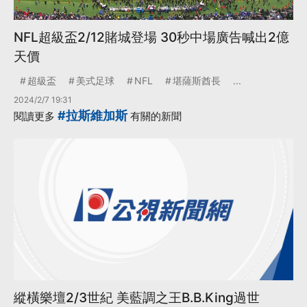
NFL超級盃2/12賭城登場 30秒中場廣告喊出2億
天價
超級盃
美式足球
NFL
堪薩斯酋長
...
2024/2/7 19:31
#拉斯維加斯
閱讀更多
有關的新聞
縱橫樂壇2/3世紀 美藍調之王B.B.King過世