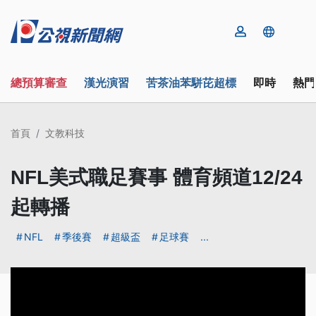
總預算審查
漢光演習
苦茶油苯駢芘超標
即時
熱門
首頁
文教科技
NFL美式職足賽事 體育頻道12/24
起轉播
NFL
季後賽
超級盃
足球賽
...