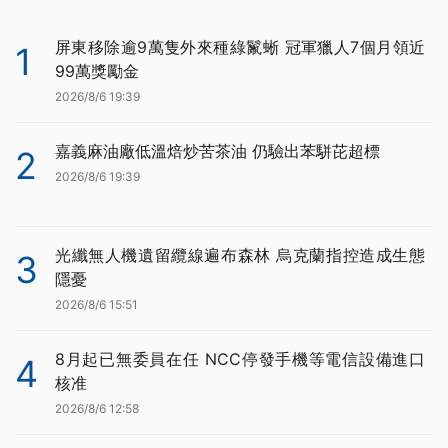
屏東移除逾9萬隻外來種綠鬣蜥 冠軍獵人7個月領近
1
99萬獎勵金
2026/8/6 19:39
嘉義麻油廠低溫焙炒苦茶油 仍驗出苯駢芘超標
2
2026/8/6 19:39
光纖無人機遺留纜線遍布森林 烏克蘭指控造成生態
3
隱憂
2026/8/6 15:51
8月起已無委員在任 NCC停發手機等電信設備進口
4
核准
2026/8/6 12:58