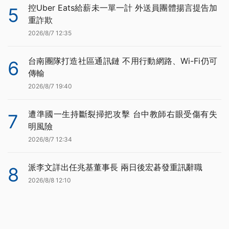
控Uber Eats給薪未一單一計 外送員團體揚言提告加
5
重詐欺
2026/8/7 12:35
台南團隊打造社區通訊鏈 不用行動網路、Wi-Fi仍可
6
傳輸
2026/8/7 19:40
遭準國一生持斷裂掃把攻擊 台中教師右眼受傷有失
7
明風險
2026/8/7 12:34
派李文詳出任兆基董事長 兩日後宏碁發重訊辭職
8
2026/8/8 12:10