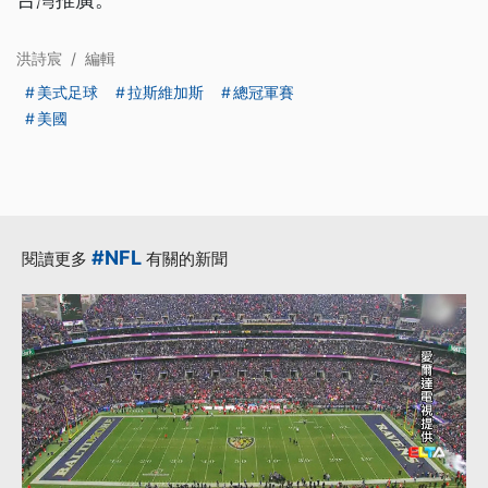
洪詩宸
/
編輯
美式足球
拉斯維加斯
總冠軍賽
美國
#NFL
閱讀更多
有關的新聞