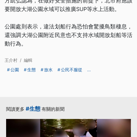
方凱弘認為，在做好安全措施的前提下，北市府應該
要開放大湖公園水域可以推廣SUP等水上活動。
公園處則表示，違法划船行為恐怕會驚擾鳥類棲息，
還強調大湖公園附近民意也不支持水域開放划船等活
動行為。
王介村
/
編輯
公園
生態
放水
公民不服從
...
#生態
閱讀更多
有關的新聞