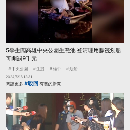
5學生闖高雄中央公園生態池 登清理用膠筏划船
可開罰9千元
中央公園
生態
雄中
划船
2024/5/18 12:31
#駁回
閱讀更多
有關的新聞