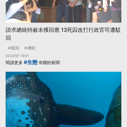
請求總統特赦未獲回應 13死囚改打行政官司遭駁
回
駁回
總統
2022/9/1 19:51
#生態
閱讀更多
有關的新聞