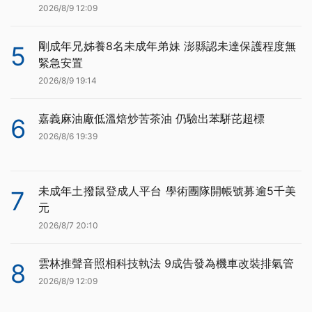
2026/8/9 12:09
剛成年兄姊養8名未成年弟妹 澎縣認未達保護程度無
5
緊急安置
2026/8/9 19:14
嘉義麻油廠低溫焙炒苦茶油 仍驗出苯駢芘超標
6
2026/8/6 19:39
未成年土撥鼠登成人平台 學術團隊開帳號募逾5千美
7
元
2026/8/7 20:10
雲林推聲音照相科技執法 9成告發為機車改裝排氣管
8
2026/8/9 12:09