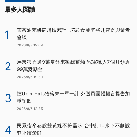
最多人閱讀
苦茶油苯駢芘超標累計已7家 食藥署將赴雲嘉與業者
1
會談
2026/8/8 19:09
屏東移除逾9萬隻外來種綠鬣蜥 冠軍獵人7個月領近
2
99萬獎勵金
2026/8/6 19:39
控Uber Eats給薪未一單一計 外送員團體揚言提告加
3
重詐欺
2026/8/7 12:35
民眾指窄巷設雙黃線不符需求 台中訂10米下不劃設
4
並陸續塗銷