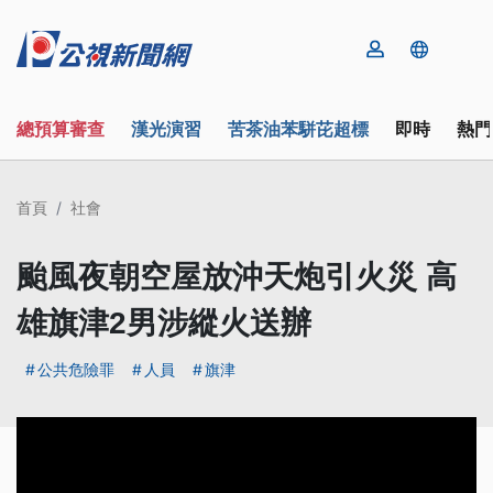
總預算審查
漢光演習
苦茶油苯駢芘超標
即時
熱門
首頁
社會
颱風夜朝空屋放沖天炮引火災 高
雄旗津2男涉縱火送辦
公共危險罪
人員
旗津