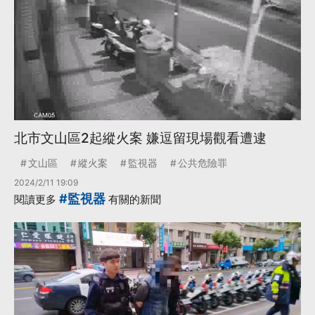
北市文山區2起縱火案 嫌逗留現場觀看遭逮
文山區
縱火案
監視器
公共危險罪
2024/2/11 19:09
#監視器
閱讀更多
有關的新聞