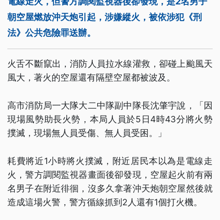
電線走火，但警方調閱監視器後卻發現，是2名男子
朝空屋燃放沖天炮引起，涉嫌縱火，被依涉犯《刑
法》公共危險罪送辦。
火舌不斷竄出，消防人員拉水線灌救，卻碰上颱風天
風大，著火的空屋還有隔壁空屋都被波及。
高市消防局一大隊大二中隊副中隊長沈肇宇說，「因
現場風勢助長火勢，本局人員於5日4時43分將火勢
撲滅，現場無人員受傷、無人員受困。」
耗費將近1小時將火撲滅，附近居民本以為是電線走
火，警方調閱監視器畫面後卻發現，空屋起火前有兩
名男子在附近徘徊，沒多久拿著沖天炮朝空屋然後就
造成這場火警，警方循線抓到2人還有1個打火機。