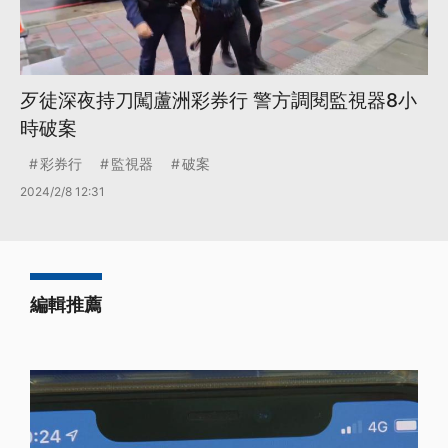
歹徒深夜持刀闖蘆洲彩券行 警方調閱監視器8小
時破案
彩券行
監視器
破案
2024/2/8 12:31
編輯推薦