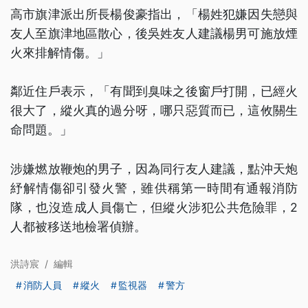
高市旗津派出所長楊俊豪指出，「楊姓犯嫌因失戀與
友人至旗津地區散心，後吳姓友人建議楊男可施放煙
火來排解情傷。」
鄰近住戶表示，「有聞到臭味之後窗戶打開，已經火
很大了，縱火真的過分呀，哪只惡質而已，這攸關生
命問題。」
涉嫌燃放鞭炮的男子，因為同行友人建議，點沖天炮
紓解情傷卻引發火警，雖供稱第一時間有通報消防
隊，也沒造成人員傷亡，但縱火涉犯公共危險罪，2
人都被移送地檢署偵辦。
洪詩宸
/
編輯
消防人員
縱火
監視器
警方