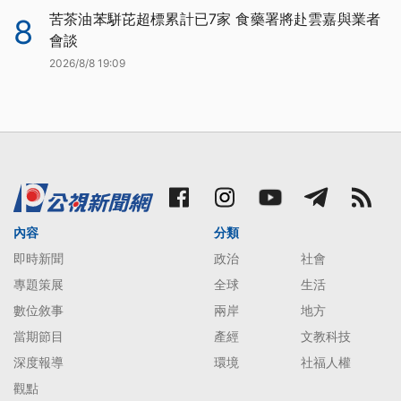
苦茶油苯駢芘超標累計已7家 食藥署將赴雲嘉與業者
8
會談
2026/8/8 19:09
內容
分類
即時新聞
政治
社會
專題策展
全球
生活
數位敘事
兩岸
地方
當期節目
產經
文教科技
深度報導
環境
社福人權
觀點