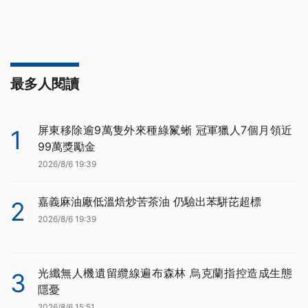
最多人閱讀
屏東移除逾9萬隻外來種綠鬣蜥 冠軍獵人7個月領近
1
99萬獎勵金
2026/8/6 19:39
嘉義麻油廠低溫焙炒苦茶油 仍驗出苯駢芘超標
2
2026/8/6 19:39
光纖無人機遺留纜線遍布森林 烏克蘭指控造成生態
3
隱憂
2026/8/6 15:51