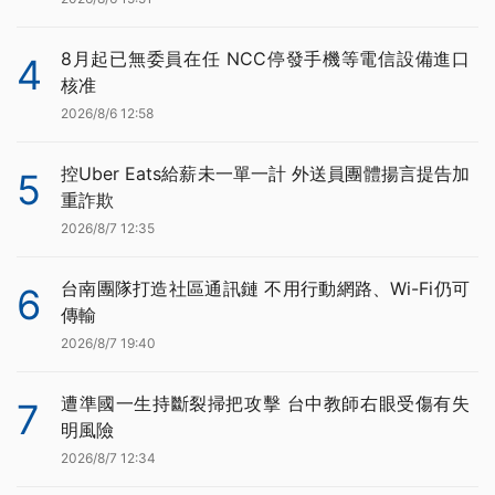
8月起已無委員在任 NCC停發手機等電信設備進口
4
核准
2026/8/6 12:58
控Uber Eats給薪未一單一計 外送員團體揚言提告加
5
重詐欺
2026/8/7 12:35
台南團隊打造社區通訊鏈 不用行動網路、Wi-Fi仍可
6
傳輸
2026/8/7 19:40
遭準國一生持斷裂掃把攻擊 台中教師右眼受傷有失
7
明風險
2026/8/7 12:34