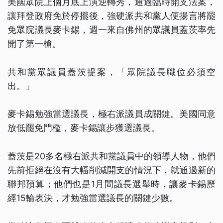
美國眾院上個月底上演逆轉秀，通過臨時開支法案，
讓拜登政府免於停擺後，強硬派共和黨人便揚言將罷
免眾院議長麥卡錫，週一來自佛州的眾議員蓋茨率先
開了第一槍。
共和黨眾議員蓋茨提案，「眾院議長職位必須空
出。」
麥卡錫勉強當選議長，極右派議員成關鍵。美國同意
放低罷免門檻，麥卡錫讓步獲選議長。
蓋茨是20多名極右派共和黨議員中的領導人物，他們
先前拒絕在沒有大幅削減開支的情況下，就通過新的
聯邦預算；他們也是1月間議長選舉時，讓麥卡錫歷
經15輪表決，才勉強當選議長的關鍵少數。