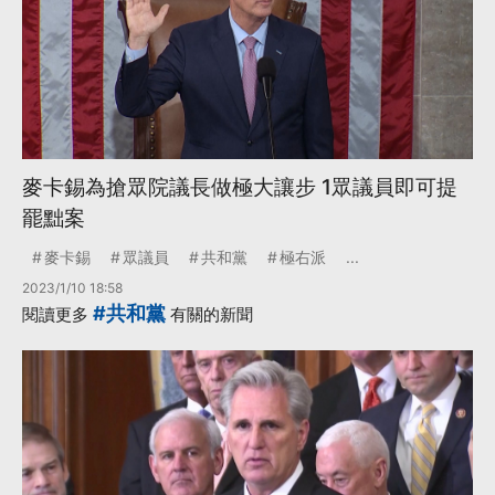
麥卡錫為搶眾院議長做極大讓步 1眾議員即可提
罷黜案
麥卡錫
眾議員
共和黨
極右派
...
2023/1/10 18:58
#共和黨
閱讀更多
有關的新聞