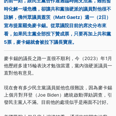
的前一刻，跟民主黨合作通過臨時開支法案，雖然暫
時化解一場危機，卻讓共和黨強硬派的議員對他很不
諒解，佛州眾議員蓋茨（Matt Gaetz）週一（2日）
宣布提案罷免麥卡錫。從眾議院目前的席次分布來
看，如果民主黨全部投下贊成票，只要再加上共和黨
5票，麥卡錫就會被拉下議長寶座。
麥卡錫的議長之路一直很不順利，今（2023）年1月
他歷經多達15輪表決才勉強當選，黨內強硬派議員一
直對他有意見。
現在會有多少民主黨議員挺他也很難說，因為麥卡錫
上個月對拜登（Joe Biden）總統啟動彈劾調查，引
發民主黨人不滿。目前他的處境似乎是兩面不討好。