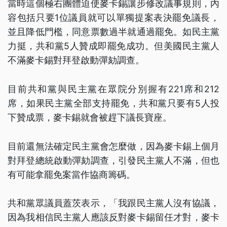
當時這個極右團體迫使麥卡錫讓步修改議事規則，內
容包括只要1位議員就可以單獨提案表決罷免議長，
並且降低門檻，同意票數過半就通過罷免。如民主黨
力挺，共和黨5人贊成即罷免成功。但美國民主黨人
不滿麥卡錫對拜登啟動彈劾調查。
目前共和黨與民主黨在眾院分別握有221席和212
席，如果民主黨全部支持罷免，共和黨只要有5人投
下贊成票，麥卡錫就會被趕下議長寶座。
目前還無法確定民主黨會怎麼做，因為麥卡錫上個月
對拜登總統啟動彈劾調查，引發民主黨人不滿，但也
有可能拿罷免案當作協商籌碼。
共和黨眾議員蓋茨表示，「我跟民主黨人沒有協議，
因為我相信民主黨人應該反對麥卡錫留任才對，麥卡