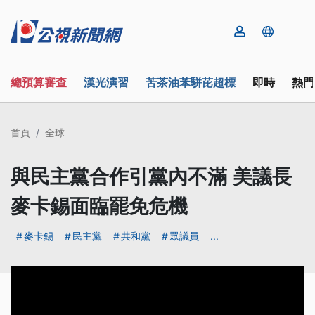
總預算審查
漢光演習
苦茶油苯駢芘超標
即時
熱門
首頁
全球
與民主黨合作引黨內不滿 美議長
麥卡錫面臨罷免危機
麥卡錫
民主黨
共和黨
眾議員
...