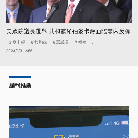
美眾院議長選舉 共和黨領袖麥卡錫面臨黨內反彈
麥卡錫
共和黨
眾議員
領袖
...
2023/1/3 12:56
編輯推薦