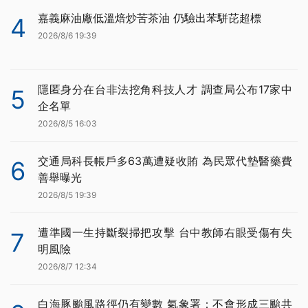
嘉義麻油廠低溫焙炒苦茶油 仍驗出苯駢芘超標
4
2026/8/6 19:39
隱匿身分在台非法挖角科技人才 調查局公布17家中
5
企名單
2026/8/5 16:03
交通局科長帳戶多63萬遭疑收賄 為民眾代墊醫藥費
6
善舉曝光
2026/8/5 19:39
遭準國一生持斷裂掃把攻擊 台中教師右眼受傷有失
7
明風險
2026/8/7 12:34
白海豚颱風路徑仍有變數 氣象署：不會形成三颱共