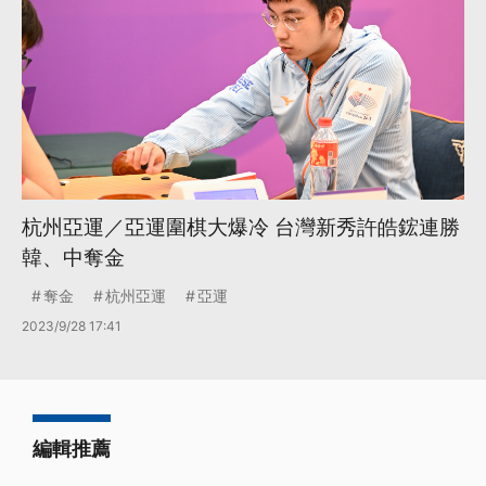
杭州亞運／亞運圍棋大爆冷 台灣新秀許皓鋐連勝
韓、中奪金
奪金
杭州亞運
亞運
2023/9/28 17:41
編輯推薦