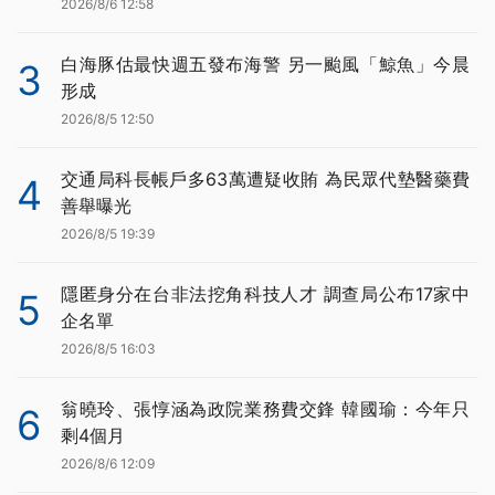
2026/8/6 12:58
白海豚估最快週五發布海警 另一颱風「鯨魚」今晨
3
形成
2026/8/5 12:50
交通局科長帳戶多63萬遭疑收賄 為民眾代墊醫藥費
4
善舉曝光
2026/8/5 19:39
隱匿身分在台非法挖角科技人才 調查局公布17家中
5
企名單
2026/8/5 16:03
翁曉玲、張惇涵為政院業務費交鋒 韓國瑜：今年只
6
剩4個月
2026/8/6 12:09