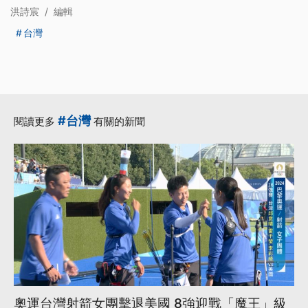
洪詩宸
/
編輯
台灣
#台灣
閱讀更多
有關的新聞
奧運台灣射箭女團擊退美國 8強迎戰「魔王」級