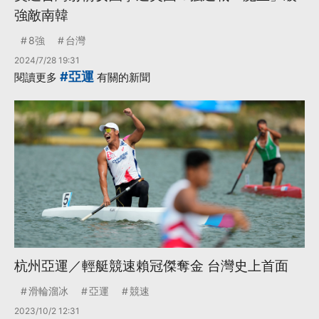
強敵南韓
8強
台灣
2024/7/28 19:31
#亞運
閱讀更多
有關的新聞
杭州亞運／輕艇競速賴冠傑奪金 台灣史上首面
滑輪溜冰
亞運
競速
2023/10/2 12:31