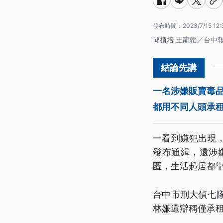
發布時間：
2023/7/15 12:
邱植培 王龍韜／台中
一名涉嫌販賣毒
都用不同人頭承
一看到嫌犯出現
發布通緝，還涉
匿，生活起居都
台中市刑大偵七
林嫌還辯稱僅承租