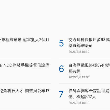
外來種綠鬣蜥 冠軍獵人7個月
交通局科長帳戶多63萬
5
藥費善舉曝光
2026/8/5 19:39
任 NCC停發手機等電信設備
白海豚颱風路徑仍有變
6
颱共舞
2026/8/6 13:02
挖角科技人才 調查局公布17
律師與掮客合謀誆可購BN
7
億、檢起訴17人
2026/8/6 19:39