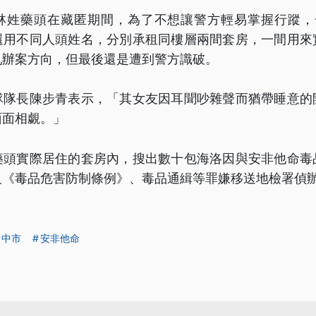
林姓藥頭在藏匿期間，為了不想讓警方輕易掌握行蹤，
還用不同人頭姓名，分別承租同樓層兩間套房，一間用來
亂辦案方向，但最後還是遭到警方識破。
隊隊長陳步青表示，「其女友因耳聞吵雜聲而猶帶睡意的
面面相覷。」
藥頭實際居住的套房內，搜出數十包海洛因與安非他命毒
反《毒品危害防制條例》、毒品通緝等罪嫌移送地檢署偵
台中市
安非他命