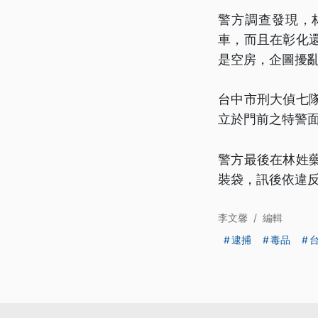
警方調查發現，
車，而且在彰化
是空房，企圖擾
台中市刑大偵七
立於門前之特警
警方最後在林姓
裝袋，訊後依違
李文馨
/
編輯
逮捕
毒品