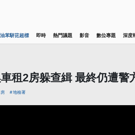
油苯駢芘超標
即時
熱門議題
影音
數位專題
深度
車租2房躲查緝 最終仍遭警
套房
地檢署