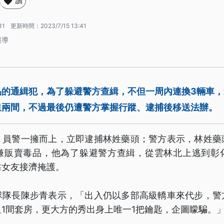
讚
31
更新時間：
2023/7/15 13:41
報導
品的通緝犯，為了躲避警方查緝，不但一周內連換3輛車
租兩間，不過最後仍遭警方掌握行蹤、逮捕後移送法辦。
，員警一擁而上，立即逮捕林姓藥頭；警方表示，林姓藥
嫌販賣毒品，他為了躲避警方查緝，從雲林北上逃到彰
靠女友接濟掩護。
隊隊長陳步青表示，「出入仍以多部高級轎車來代步，警
1間套房，更大方的秀出身上唯一1把鑰匙，企圖矇騙。