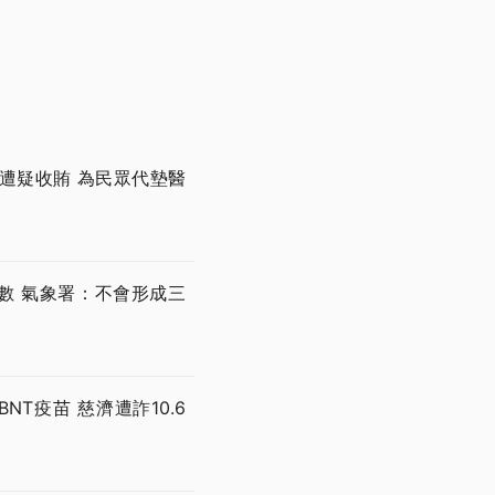
遭疑收賄 為民眾代墊醫
數 氣象署：不會形成三
T疫苗 慈濟遭詐10.6