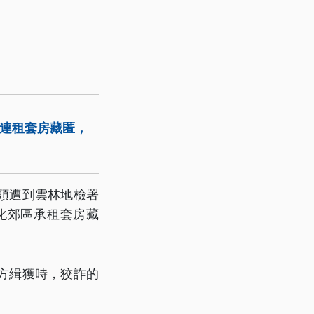
，連租套房藏匿，
頭遭到雲林地檢署
化郊區承租套房藏
方緝獲時，狡詐的
」