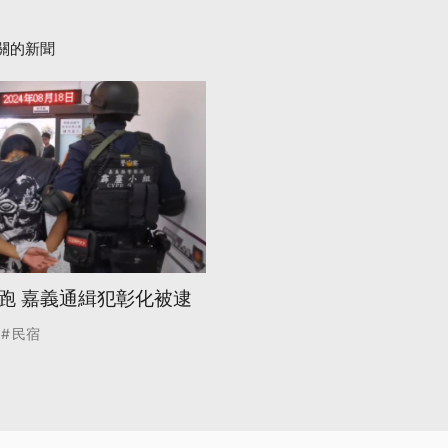
關的新聞
跑 嘉義通緝犯彰化被逮
民宿