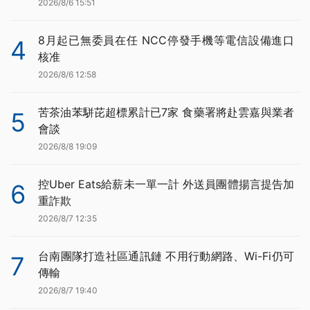
2026/8/6 15:51
8月起已無委員在任 NCC停發手機等電信設備進口
4
核准
2026/8/6 12:58
苦茶油苯駢芘超標累計已7家 食藥署將赴雲嘉與業者
5
會談
2026/8/8 19:09
控Uber Eats給薪未一單一計 外送員團體揚言提告加
6
重詐欺
2026/8/7 12:35
台南團隊打造社區通訊鏈 不用行動網路、Wi-Fi仍可
7
傳輸
2026/8/7 19:40