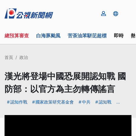
總預算審查
白海豚颱風
苦茶油苯駢芘超標
即時
熱
首頁
政治
漢光將登場中國恐展開認知戰 國
防部：以官方為主勿轉傳謠言
認知作戰
國家政策研究基金會
中共
認知戰
...