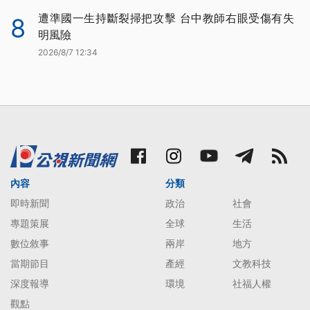
遭準國一生持斷裂掃把攻擊 台中教師右眼受傷有失
8
明風險
2026/8/7 12:34
內容
分類
即時新聞
政治
社會
專題策展
全球
生活
數位敘事
兩岸
地方
當期節目
產經
文教科技
深度報導
環境
社福人權
觀點