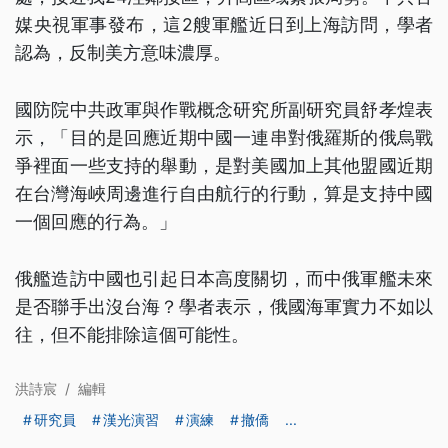
媒央視軍事發布，這2艘軍艦近日到上海訪問，學者
認為，反制美方意味濃厚。
國防院中共政軍與作戰概念研究所副研究員舒孝煌表
示，「目的是回應近期中國一連串對俄羅斯的俄烏戰
爭裡面一些支持的舉動，是對美國加上其他盟國近期
在台灣海峽周邊進行自由航行的行動，算是支持中國
一個回應的行為。」
俄艦造訪中國也引起日本高度關切，而中俄軍艦未來
是否聯手出沒台海？學者表示，俄國海軍實力不如以
往，但不能排除這個可能性。
洪詩宸
/
編輯
研究員
漢光演習
演練
撤僑
...