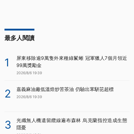
最多人閱讀
屏東移除逾9萬隻外來種綠鬣蜥 冠軍獵人7個月領近
1
99萬獎勵金
2026/8/6 19:39
嘉義麻油廠低溫焙炒苦茶油 仍驗出苯駢芘超標
2
2026/8/6 19:39
光纖無人機遺留纜線遍布森林 烏克蘭指控造成生態
3
隱憂