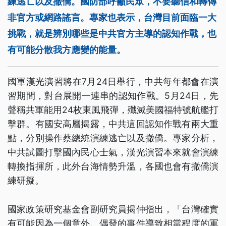
練逃亡以及撤僑。國防部呼籲民眾，不要聽信和轉傳
非官方或網路謠言。專家也表示，台灣目前面臨一大
挑戰，就是辨別哪些是中共官方主導的認知作戰，也
有可能分散我方應變的能量。
國軍漢光演習將在7月24日舉行，中共每年都會在演
習期間，對台展開一連串的認知作戰。5月24日，先
聲稱共軍能用24枚東風飛彈，殲滅美國福特號航艦打
擊群。有國安高層揭露，中共這回認知作戰有兩大重
點，分別操作蔡總統演練逃亡以及撤僑。專家分析，
中共試圖打擊國內民心士氣，漢光演習本來就會演練
轉換指揮所，此外台海情勢升溫，各國也會有撤僑演
練研擬。
國家政策研究基金會副研究員揭仲指出，「台灣確實
有可能因為一個意外、偶發的事件導致相當程度的軍