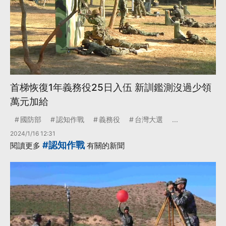
首梯恢復1年義務役25日入伍 新訓鑑測沒過少領
萬元加給
國防部
認知作戰
義務役
台灣大選
...
2024/1/16 12:31
#認知作戰
閱讀更多
有關的新聞