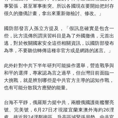
事緊張，甚至軍事衝突。所以各國現在要開始把封存
很久的撤僑計畫，拿出來重新做檢討、修改。」
國防部發言人孫立方提及，「假訊息確實是包含一
些，比方流傳所謂演習科目是為了外國撤僑，元首出
逃，對於攸關國家安全這些相關資訊，以國防部發布
為準，不要聽信轉傳這種非官方或是網路的謠言。」
此外針對中共下半年研判可能操作選舉，營造戰爭與
和平的選擇，專家認為言之過早，但台灣目前面臨一
大挑戰，就是辨別哪些是中共官方主導的認知作戰，
也有可能分散我方應變的能量。
台海不平靜，俄羅斯力挺中共，兩艘俄國護衛艦響亮
號、完美號，6月27日才現蹤宜蘭東澳外海約26浬
處，接近我24浬鄰接區，升高區域緊張局勢。中共官