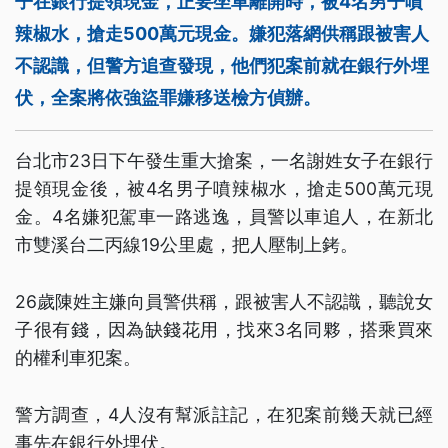
子在銀行提領現金，正要坐車離開時，被4名男子噴
辣椒水，搶走500萬元現金。嫌犯落網供稱跟被害人
不認識，但警方追查發現，他們犯案前就在銀行外埋
伏，全案將依強盜罪嫌移送檢方偵辦。
台北市23日下午發生重大搶案，一名謝姓女子在銀行
提領現金後，被4名男子噴辣椒水，搶走500萬元現
金。4名嫌犯駕車一路逃逸，員警以車追人，在新北
市雙溪台二丙線19公里處，把人壓制上銬。
26歲陳姓主嫌向員警供稱，跟被害人不認識，聽說女
子很有錢，因為缺錢花用，找來3名同夥，搭乘買來
的權利車犯案。
警方調查，4人沒有幫派註記，在犯案前幾天就已經
事先在銀行外埋伏。