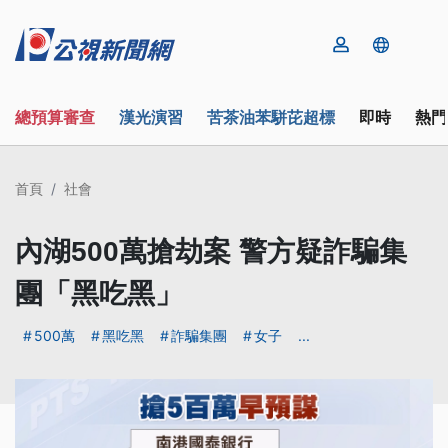
總預算審查
漢光演習
苦茶油苯駢芘超標
即時
熱門
首頁
社會
內湖500萬搶劫案 警方疑詐騙集
團「黑吃黑」
500萬
黑吃黑
詐騙集團
女子
...