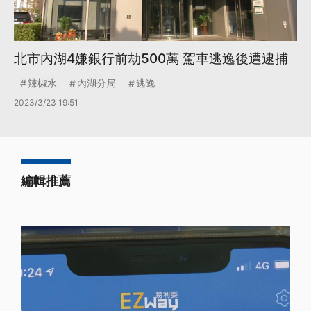
北市內湖4嫌銀行前劫500萬 駕車逃逸後遭逮捕
辣椒水
內湖分局
逃逸
2023/3/23 19:51
編輯推薦