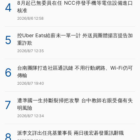
8月起已無委員在任 NCC停發手機等電信設備進口
4
核准
2026/8/6 12:58
控Uber Eats給薪未一單一計 外送員團體揚言提告加
5
重詐欺
2026/8/7 12:35
台南團隊打造社區通訊鏈 不用行動網路、Wi-Fi仍可
6
傳輸
2026/8/7 19:40
遭準國一生持斷裂掃把攻擊 台中教師右眼受傷有失
7
明風險
2026/8/7 12:34
派李文詳出任兆基董事長 兩日後宏碁發重訊辭職
8