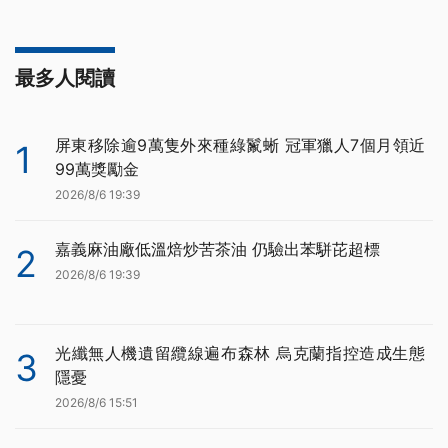
最多人閱讀
屏東移除逾9萬隻外來種綠鬣蜥 冠軍獵人7個月領近
1
99萬獎勵金
2026/8/6 19:39
嘉義麻油廠低溫焙炒苦茶油 仍驗出苯駢芘超標
2
2026/8/6 19:39
光纖無人機遺留纜線遍布森林 烏克蘭指控造成生態
3
隱憂
2026/8/6 15:51