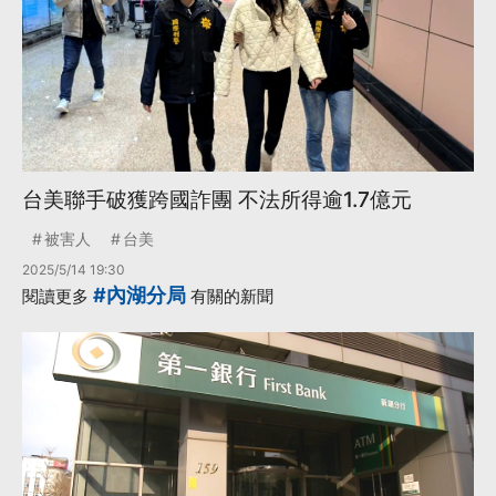
台美聯手破獲跨國詐團 不法所得逾1.7億元
被害人
台美
2025/5/14 19:30
#內湖分局
閱讀更多
有關的新聞