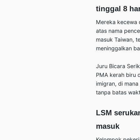
tinggal 8 har
Mereka kecewa d
atas nama pence
masuk Taiwan, te
meninggalkan band
Juru Bicara Seri
PMA kerah biru d
imigran, di mana
tanpa batas wakt
LSM serukan
masuk
Kelompok pekerj