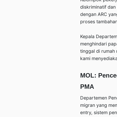
diskriminatif da
dengan ARC yang
proses tambahan
Kepala Departem
menghindari papa
tinggal di rumah 
kami menyediaka
MOL: Penceg
PMA
Departemen Peng
migran yang mema
entry, sistem p