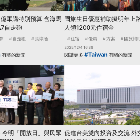
8億軍購特別預算 含海馬
國旅生日優惠補助擬明年上路
A7自走砲
人領1200元住宿金
算
自走砲
張惇涵
...
住宿
優惠
方案
國旅補
2025/12/4 16:38
n
#Taiwan
有關的新聞
閱讀更多
有關的新聞
年 今明「開放日」與民眾
促進台美雙向投資及交流 外