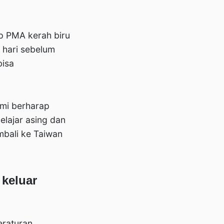
p PMA kerah biru
 hari sebelum
bisa
ami berharap
elajar asing dan
mbali ke Taiwan
keluar
eraturan