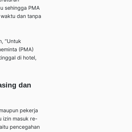
aku sehingga PMA
 waktu dan tanpa
, “Untuk
meminta (PMA)
inggal di hotel,
asing dan
 maupun pekerja
 izin masuk re-
yaitu pencegahan