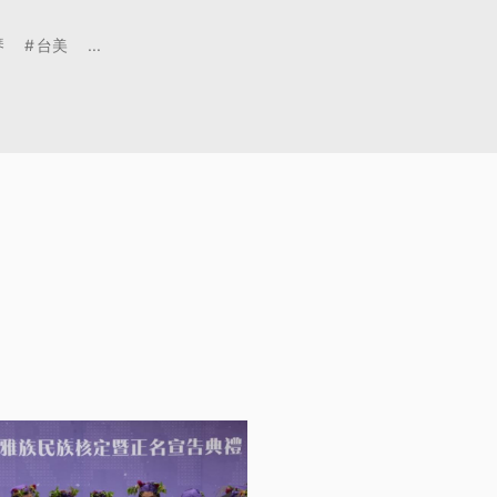
琴
台美
...