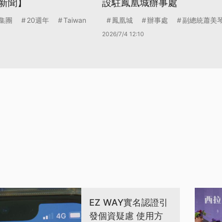
新聞】
設駐鳳凰城辦事處
集團
20週年
Taiwan
鳳凰城
辦事處
副總統蕭美
2026/7/4 12:10
EZ WAY實名認證引
發個資疑慮 使用方