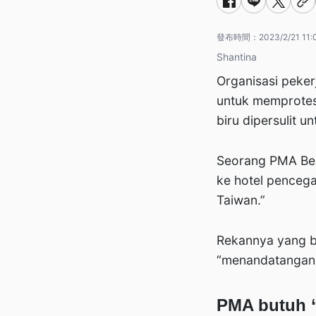
發布時間：
2023/2/21 11:
Shantina
Organisasi peker
untuk memprotes
biru dipersulit u
Seorang PMA Ber
ke hotel pencega
Taiwan.”
Rekannya yang b
“menandatangani”
PMA butuh “