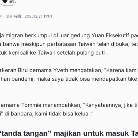
讚
01
更新時間：
2023/2/21 11:01
ja migran berkumpul di luar gedung Yuan Eksekutif pa
 bahwa meskipun perbatasan Taiwan telah dibuka, te
ntuk kembali ke Taiwan setelah pulang cuti .
kerah Biru bernama Yveth mengatakan, “Karena kami 
han pandemi, maka saya tidak bisa mendapatkan tike
ernama Tommie menambahkan, “Kenyataannya, jika t
 di bandara, kami tidak bisa keluar.”
tanda tangan” majikan untuk masuk T