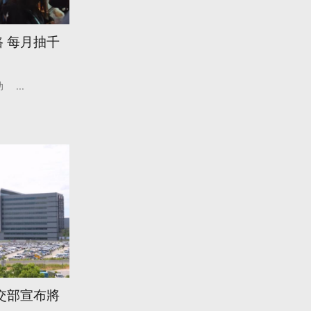
 每月抽千
助
...
交部宣布將