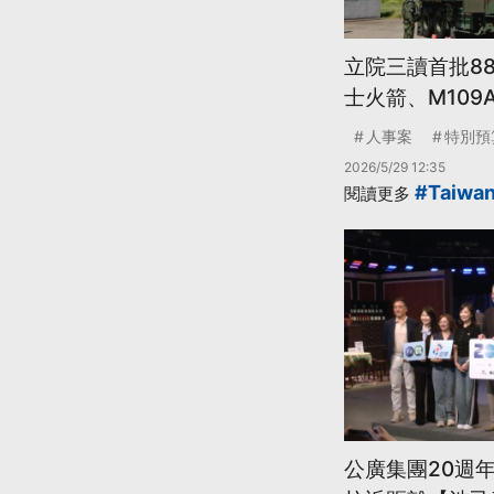
立院三讀首批8
士火箭、M109
人事案
特別預
2026/5/29 12:35
#Taiwa
閱讀更多
公廣集團20週