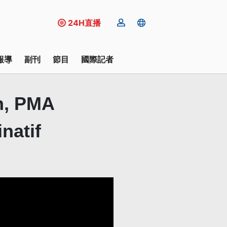
24H直播
報導
副刊
節目
國際記者
n, PMA
natif