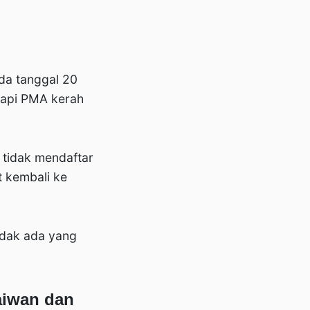
da tanggal 20
tapi PMA kerah
tidak mendaftar
t kembali ke
idak ada yang
aiwan dan