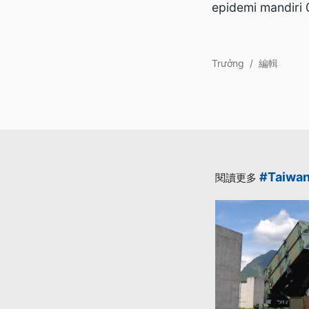
epidemi mandiri 
Trưởng
/
編輯
#Taiwa
閱讀更多