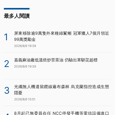
最多人閱讀
屏東移除逾9萬隻外來種綠鬣蜥 冠軍獵人7個月領近
1
99萬獎勵金
2026/8/6 19:39
嘉義麻油廠低溫焙炒苦茶油 仍驗出苯駢芘超標
2
2026/8/6 19:39
光纖無人機遺留纜線遍布森林 烏克蘭指控造成生態
3
隱憂
2026/8/6 15:51
8月起已無委員在任 NCC停發手機等電信設備進口