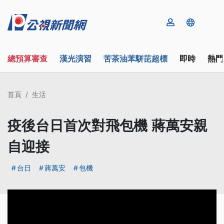
總預算審查
漢光演習
苦茶油苯駢芘超標
即時
熱門
首頁
生活
疫後台日首次對飛包機 蔣萬安親
自迎接
台日
蔣萬安
包機