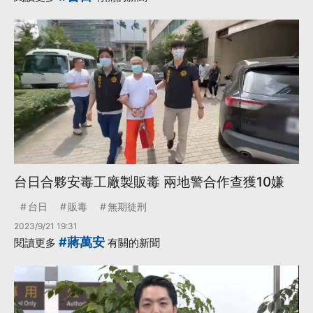
台日合夥安毒工廠製販毒 兩地警合作查獲10嫌
台日
販毒
無期徒刑
2023/9/21 19:31
#蔣萬安
閱讀更多
有關的新聞