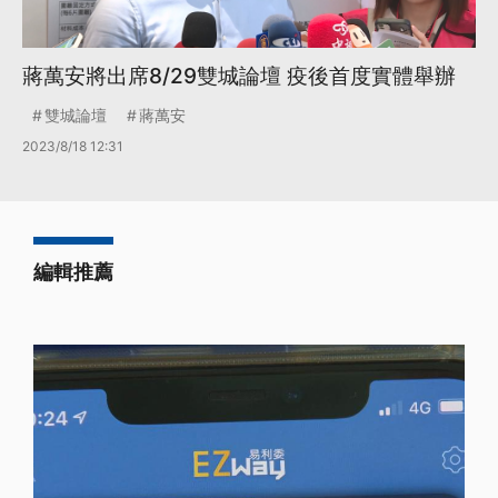
蔣萬安將出席8/29雙城論壇 疫後首度實體舉辦
雙城論壇
蔣萬安
2023/8/18 12:31
編輯推薦