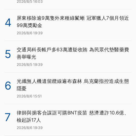
2026/8/5 16:03
屏東移除逾9萬隻外來種綠鬣蜥 冠軍獵人7個月領近
4
99萬獎勵金
2026/8/6 19:39
交通局科長帳戶多63萬遭疑收賄 為民眾代墊醫藥費
5
善舉曝光
2026/8/5 19:39
光纖無人機遺留纜線遍布森林 烏克蘭指控造成生態
6
隱憂
2026/8/6 15:51
律師與掮客合謀誆可購BNT疫苗 慈濟遭詐10.6億、
7
檢起訴17人
2026/8/6 19:39