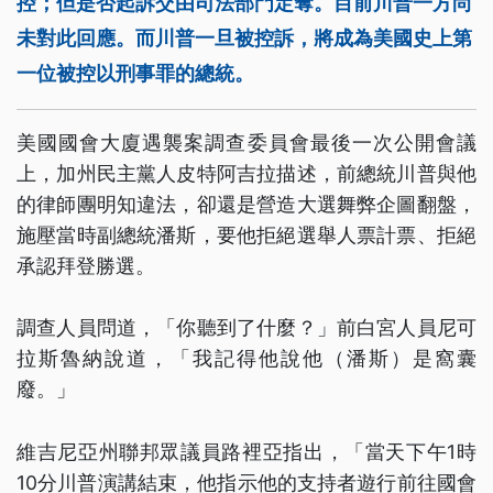
控；但是否起訴交由司法部門定奪。目前川普一方尚
未對此回應。而川普一旦被控訴，將成為美國史上第
一位被控以刑事罪的總統。
美國國會大廈遇襲案調查委員會最後一次公開會議
上，加州民主黨人皮特阿吉拉描述，前總統川普與他
的律師團明知違法，卻還是營造大選舞弊企圖翻盤，
施壓當時副總統潘斯，要他拒絕選舉人票計票、拒絕
承認拜登勝選。
調查人員問道，「你聽到了什麼？」前白宮人員尼可
拉斯魯納說道，「我記得他說他（潘斯）是窩囊
廢。」
維吉尼亞州聯邦眾議員路裡亞指出，「當天下午1時
10分川普演講結束，他指示他的支持者遊行前往國會