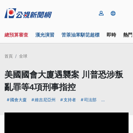
總預算審查
漢光演習
苦茶油苯駢芘超標
即時
熱門
首頁
全球
美國國會大廈遇襲案 川普恐涉叛
亂罪等4項刑事指控
國會大廈
維吉尼亞州
支持者
司法部
...