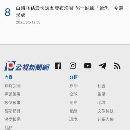
白海豚估最快週五發布海警 另一颱風「鯨魚」今晨
8
形成
2026/8/5 12:50
內容
分類
即時新聞
政治
社會
專題策展
全球
生活
數位敘事
兩岸
地方
當期節目
產經
文教科技
深度報導
環境
社福人權
觀點